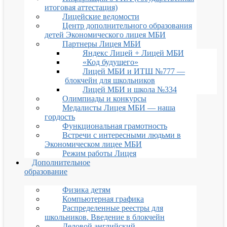
итоговая аттестация)
Лицейские ведомости
Центр дополнительного образования
детей Экономического лицея МБИ
Партнеры Лицея МБИ
Яндекс Лицей + Лицей МБИ
«Код будущего»
Лицей МБИ и ИТШ №777 —
блокчейн для школьников
Лицей МБИ и школа №334
Олимпиады и конкурсы
Медалисты Лицея МБИ — наша
гордость
Функциональная грамотность
Встречи с интересными людьми в
Экономическом лицее МБИ
Режим работы Лицея
Дополнительное
образование
Физика детям
Компьютерная графика
Распределенные реестры для
школьников. Введение в блокчейн
Деловой английский