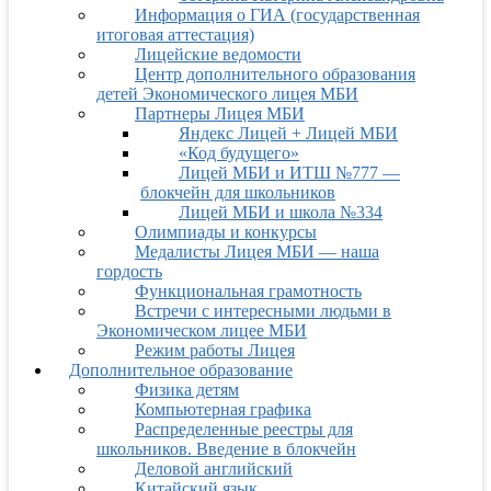
Информация о ГИА (государственная
итоговая аттестация)
Лицейские ведомости
Центр дополнительного образования
детей Экономического лицея МБИ
Партнеры Лицея МБИ
Яндекс Лицей + Лицей МБИ
«Код будущего»
Лицей МБИ и ИТШ №777 —
блокчейн для школьников
Лицей МБИ и школа №334
Олимпиады и конкурсы
Медалисты Лицея МБИ — наша
гордость
Функциональная грамотность
Встречи с интересными людьми в
Экономическом лицее МБИ
Режим работы Лицея
Дополнительное образование
Физика детям
Компьютерная графика
Распределенные реестры для
школьников. Введение в блокчейн
Деловой английский
Китайский язык