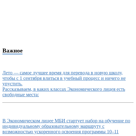
Важное
Лето — самое лучшее время для перевода в новую школу,
чтобы с 1 сентября влиться в учебный процесс и ничего не
упустить.
Рассказываем, в каких классах Экономического лицея есть
свободные места:
В Экономическом лицее МБИ стартует набор на обучение по
индивидуальному образовательному маршруту с
возможностью ускоренного освоения программы 10–11