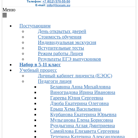
Телефон:
+7 (812) 570-55-50
E-mail:
info@liceum.su
Меню
Поступающим
День открытых дверей
Стоимость обучения
Индивидуальная экскурсия
Вступительные тесты
Режим работы Лицея
Результаты ЕГЭ выпускников
Набор в 5-11 класс
Учебный процесс
Личный кабинет лицеиста (ЕЭОС)
Педагоги лицея
Белавина Анна Михайловна
Виноградова Ирина Ивановна
Гареева Юлия Сергеевна
Дзюба Екатерина Олеговна
Ерыш Хема Васильевна
Курбанова Екатерина Юрьевна
Мульганова Елена Борисовна
Рундыгина Аглая Дмитриевна
Самойлова Елизавета Сергеевна
Тетерина Катерина Александровна