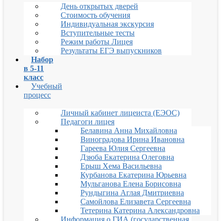
День открытых дверей
Стоимость обучения
Индивидуальная экскурсия
Вступительные тесты
Режим работы Лицея
Результаты ЕГЭ выпускников
Набор
в 5-11
класс
Учебный
процесс
Личный кабинет лицеиста (ЕЭОС)
Педагоги лицея
Белавина Анна Михайловна
Виноградова Ирина Ивановна
Гареева Юлия Сергеевна
Дзюба Екатерина Олеговна
Ерыш Хема Васильевна
Курбанова Екатерина Юрьевна
Мульганова Елена Борисовна
Рундыгина Аглая Дмитриевна
Самойлова Елизавета Сергеевна
Тетерина Катерина Александровна
Информация о ГИА (государственная