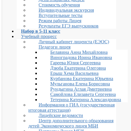
Стоимость обучения
Индивидуальная экскурсия
Вступительные тесты
Режим работы Лицея
Результаты ЕГЭ выпускников
Набор в 5-11 класс
Учебный процесс
Личный кабинет лицеиста (ЕЭОС)
Педагоги лицея
Белавина Анна Михайловна
Виноградова Ирина Ивановна
Гареева Юлия Сергеевна
Дзюба Екатерина Олеговна
Ерыш Хема Васильевна
Курбанова Екатерина Юрьевна
Мульганова Елена Борисовна
Рундыгина Аглая Дмитриевна
Самойлова Елизавета Сергеевна
Тетерина Катерина Александровна
Информация о ГИА (государственная
итоговая аттестация)
Лицейские ведомости
Центр дополнительного образования
детей Экономического лицея МБИ