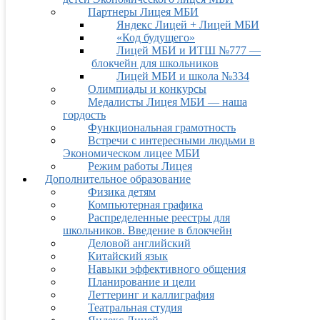
Партнеры Лицея МБИ
Яндекс Лицей + Лицей МБИ
«Код будущего»
Лицей МБИ и ИТШ №777 —
блокчейн для школьников
Лицей МБИ и школа №334
Олимпиады и конкурсы
Медалисты Лицея МБИ — наша
гордость
Функциональная грамотность
Встречи с интересными людьми в
Экономическом лицее МБИ
Режим работы Лицея
Дополнительное образование
Физика детям
Компьютерная графика
Распределенные реестры для
школьников. Введение в блокчейн
Деловой английский
Китайский язык
Навыки эффективного общения
Планирование и цели
Леттеринг и каллиграфия
Театральная студия