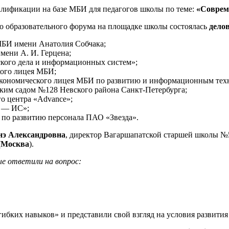
лификации на базе МБИ для педагогов школы по теме:
«Соврем
го образовательного форума на площадке школы состоялась
дело
р МБИ имени Анатолия Собчака;
имени А. И. Герцена;
ского дела и информационных систем»;
кого лицея МБИ;
 Экономического лицея МБИ по развитию и информационным тех
ским садом №128 Невского района Санкт-Петербурга;
го центра «Advance»;
р — ИС»;
а по развитию персонала ПАО «Звезда».
нэ Александровна
, директор Вагаршапатской старшей школы №
(
Москва
).
е ответили на вопрос:
бких навыков» и представили свой взгляд на условия развития 