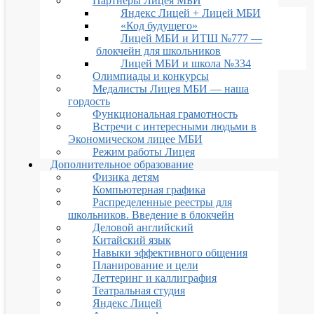
Партнеры Лицея МБИ
Яндекс Лицей + Лицей МБИ
«Код будущего»
Лицей МБИ и ИТШ №777 —
блокчейн для школьников
Лицей МБИ и школа №334
Олимпиады и конкурсы
Медалисты Лицея МБИ — наша
гордость
Функциональная грамотность
Встречи с интересными людьми в
Экономическом лицее МБИ
Режим работы Лицея
Дополнительное образование
Физика детям
Компьютерная графика
Распределенные реестры для
школьников. Введение в блокчейн
Деловой английский
Китайский язык
Навыки эффективного общения
Планирование и цели
Леттеринг и каллиграфия
Театральная студия
Яндекс Лицей