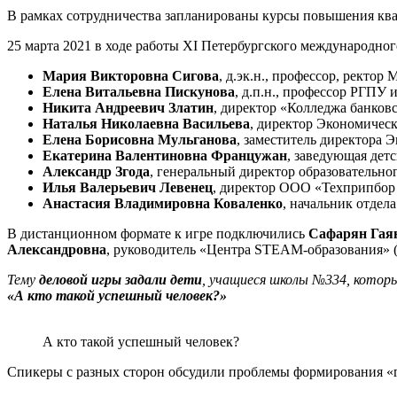
В рамках сотрудничества запланированы курсы повышения ква
25 марта 2021 в ходе работы XI Петербургского международно
Мария Викторовна Сигова
, д.эк.н., профессор, ректо
Елена Витальевна Пискунова
, д.п.н., профессор РГПУ 
Никита Андреевич Златин
, директор «Колледжа банков
Наталья Николаевна Васильева
, директор Экономичес
Елена Борисовна Мульганова
, заместитель директора
Екатерина Валентиновна Францужан
, заведующая дет
Александр Згода
, генеральный директор образовательно
Илья Валерьевич Левенец
, директор ООО «Техприпбо
Анастасия Владимировна Коваленко
, начальник отдел
В дистанционном формате к игре подключились
Сафарян Гая
Александровна
, руководитель «Центра STEAM-образования» 
Тему
деловой игры задали дети
, учащиеся школы №334, которы
«А кто такой успешный человек?»
А кто такой успешный человек?
Спикеры с разных сторон обсудили проблемы формирования «ги