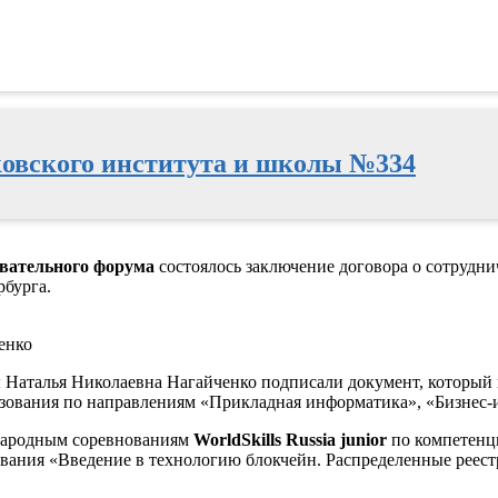
овского института и школы №334
овательного форума
состоялось заключение договора о сотрудн
рбурга.
енко
 Наталья Николаевна Нагайченко подписали документ, который 
зования по направлениям «Прикладная информатика», «Бизнес-
ународным соревнованиям
WorldSkills Russia junior
по компетенц
ования «Введение в технологию блокчейн. Распределенные реес