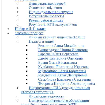
День открытых дверей
Стоимость обучения
Индивидуальная экскурсия
Вступительные тесты
Режим работы Лицея
Результаты ЕГЭ выпускников
Набор в 5-11 класс
Учебный процесс
Личный кабинет лицеиста (ЕЭОС)
Педагоги лицея
Белавина Анна Михайловна
Виноградова Ирина Ивановна
Гареева Юлия Сергеевна
Дзюба Екатерина Олеговна
Ерыш Хема Васильевна
Курбанова Екатерина Юрьевна
Мульганова Елена Борисовна
Рундыгина Аглая Дмитриевна
Самойлова Елизавета Сергеевна
Тетерина Катерина Александровна
Информация о ГИА (государственная
итоговая аттестация)
Лицейские ведомости
Центр дополнительного образования
детей Экономического лицея МБИ