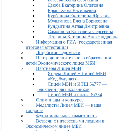
Дзюба Екатерина Олеговна
Ерыш Хема Васильевна
Курбанова Екатерина Юрьевна
Мульганова Елена Борисовна
Рундыгина Аглая Дмитриевна
Самойлова Елизавета Сергеевна
Тетерина Катерина Александровна
Информация о ГИА (государственная
итоговая аттестация)
Лицейские ведомости
Центр дополнительного образования
детей Экономического лицея МБИ
Партнеры Лицея МБИ
Яндекс Лицей + Лицей МБИ
«Код будущего»
Лицей МБИ и ИТШ №777 —
блокчейн для школьников
Лицей МБИ и школа №334
Олимпиады и конкурсы
Медалисты Лицея МБИ — наша
гордость
Функциональная грамотность
Встречи с интересными людьми в
Экономическом лицее МБИ