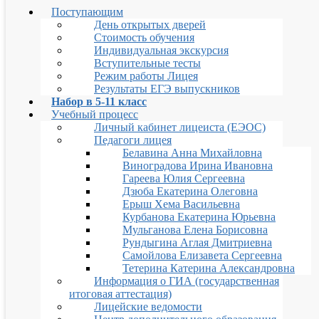
Поступающим
День открытых дверей
Стоимость обучения
Индивидуальная экскурсия
Вступительные тесты
Режим работы Лицея
Результаты ЕГЭ выпускников
Набор в 5-11 класс
Учебный процесс
Личный кабинет лицеиста (ЕЭОС)
Педагоги лицея
Белавина Анна Михайловна
Виноградова Ирина Ивановна
Гареева Юлия Сергеевна
Дзюба Екатерина Олеговна
Ерыш Хема Васильевна
Курбанова Екатерина Юрьевна
Мульганова Елена Борисовна
Рундыгина Аглая Дмитриевна
Самойлова Елизавета Сергеевна
Тетерина Катерина Александровна
Информация о ГИА (государственная
итоговая аттестация)
Лицейские ведомости