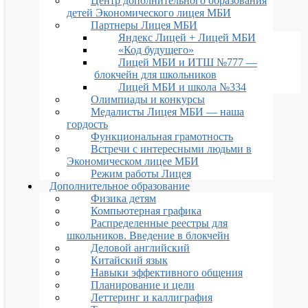
Центр дополнительного образования
детей Экономического лицея МБИ
Партнеры Лицея МБИ
Яндекс Лицей + Лицей МБИ
«Код будущего»
Лицей МБИ и ИТШ №777 —
блокчейн для школьников
Лицей МБИ и школа №334
Олимпиады и конкурсы
Медалисты Лицея МБИ — наша
гордость
Функциональная грамотность
Встречи с интересными людьми в
Экономическом лицее МБИ
Режим работы Лицея
Дополнительное образование
Физика детям
Компьютерная графика
Распределенные реестры для
школьников. Введение в блокчейн
Деловой английский
Китайский язык
Навыки эффективного общения
Планирование и цели
Леттеринг и каллиграфия