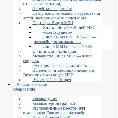
итоговая аттестация)
Лицейские ведомости
Центр дополнительного образования
детей Экономического лицея МБИ
Партнеры Лицея МБИ
Яндекс Лицей + Лицей МБИ
«Код будущего»
Лицей МБИ и ИТШ №777 —
блокчейн для школьников
Лицей МБИ и школа №334
Олимпиады и конкурсы
Медалисты Лицея МБИ — наша
гордость
Функциональная грамотность
Встречи с интересными людьми в
Экономическом лицее МБИ
Режим работы Лицея
Дополнительное
образование
Физика детям
Компьютерная графика
Распределенные реестры для
школьников. Введение в блокчейн
Деловой английский