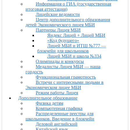
Информация о ГИА (государственная
итоговая аттестация)
Лицейские ведомости
Центр дополнительного образования
детей Экономического лицея МБИ
Партнеры Лицея МБИ
Яндекс Лицей + Лицей МБИ
«Код будущего»
Лицей МБИ и ИТШ №777 —
блокчейн для школьников
Лицей МБИ и школа №334
Олимпиады и конкурсы
Медалисты Лицея МБИ — наша
гордость
Функциональная грамотность
Встречи с интересными людьми в
Экономическом лицее МБИ
Режим работы Лицея
Дополнительное образование
Физика детям
Компьютерная графика
Распределенные реестры для
школьников. Введение в блокчейн
Деловой английский
Китайский язык