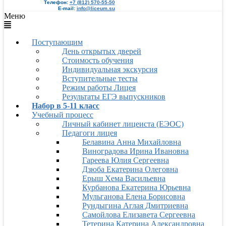
Телефон:
+7 (812) 570-55-50
E-mail:
info@liceum.su
Меню
Поступающим
День открытых дверей
Стоимость обучения
Индивидуальная экскурсия
Вступительные тесты
Режим работы Лицея
Результаты ЕГЭ выпускников
Набор в 5-11 класс
Учебный процесс
Личный кабинет лицеиста (ЕЭОС)
Педагоги лицея
Белавина Анна Михайловна
Виноградова Ирина Ивановна
Гареева Юлия Сергеевна
Дзюба Екатерина Олеговна
Ерыш Хема Васильевна
Курбанова Екатерина Юрьевна
Мульганова Елена Борисовна
Рундыгина Аглая Дмитриевна
Самойлова Елизавета Сергеевна
Тетерина Катерина Александровна