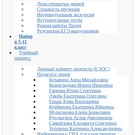
День открытых дверей
Стоимость обучения
Индивидуальная экскурсия
Вступительные тесты
Режим работы Лицея
Результаты ЕГЭ выпускников
Набор
в 5-11
класс
Учебный
процесс
Личный кабинет лицеиста (ЕЭОС)
Педагоги лицея
Белавина Анна Михайловна
Виноградова Ирина Ивановна
Гареева Юлия Сергеевна
Дзюба Екатерина Олеговна
Ерыш Хема Васильевна
Курбанова Екатерина Юрьевна
Мульганова Елена Борисовна
Рундыгина Аглая Дмитриевна
Самойлова Елизавета Сергеевна
Тетерина Катерина Александровна
Информация о ГИА (государственная