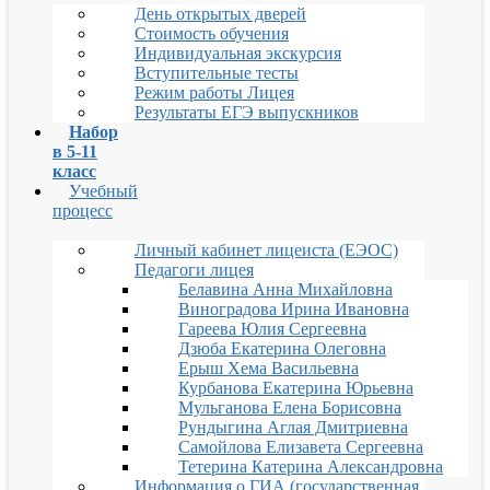
День открытых дверей
Стоимость обучения
Индивидуальная экскурсия
Вступительные тесты
Режим работы Лицея
Результаты ЕГЭ выпускников
Набор
в 5-11
класс
Учебный
процесс
Личный кабинет лицеиста (ЕЭОС)
Педагоги лицея
Белавина Анна Михайловна
Виноградова Ирина Ивановна
Гареева Юлия Сергеевна
Дзюба Екатерина Олеговна
Ерыш Хема Васильевна
Курбанова Екатерина Юрьевна
Мульганова Елена Борисовна
Рундыгина Аглая Дмитриевна
Самойлова Елизавета Сергеевна
Тетерина Катерина Александровна
Информация о ГИА (государственная