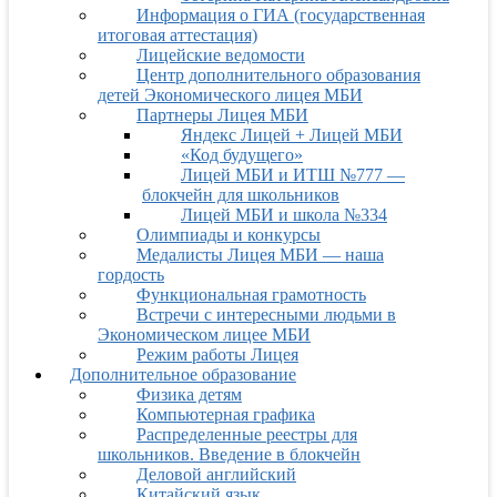
Информация о ГИА (государственная
итоговая аттестация)
Лицейские ведомости
Центр дополнительного образования
детей Экономического лицея МБИ
Партнеры Лицея МБИ
Яндекс Лицей + Лицей МБИ
«Код будущего»
Лицей МБИ и ИТШ №777 —
блокчейн для школьников
Лицей МБИ и школа №334
Олимпиады и конкурсы
Медалисты Лицея МБИ — наша
гордость
Функциональная грамотность
Встречи с интересными людьми в
Экономическом лицее МБИ
Режим работы Лицея
Дополнительное образование
Физика детям
Компьютерная графика
Распределенные реестры для
школьников. Введение в блокчейн
Деловой английский
Китайский язык