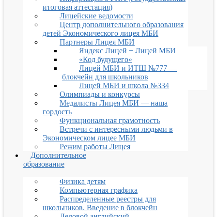
итоговая аттестация)
Лицейские ведомости
Центр дополнительного образования
детей Экономического лицея МБИ
Партнеры Лицея МБИ
Яндекс Лицей + Лицей МБИ
«Код будущего»
Лицей МБИ и ИТШ №777 —
блокчейн для школьников
Лицей МБИ и школа №334
Олимпиады и конкурсы
Медалисты Лицея МБИ — наша
гордость
Функциональная грамотность
Встречи с интересными людьми в
Экономическом лицее МБИ
Режим работы Лицея
Дополнительное
образование
Физика детям
Компьютерная графика
Распределенные реестры для
школьников. Введение в блокчейн
Деловой английский