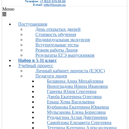
Телефон:
+7 (812) 570-55-50
E-mail:
info@liceum.su
Меню
Поступающим
День открытых дверей
Стоимость обучения
Индивидуальная экскурсия
Вступительные тесты
Режим работы Лицея
Результаты ЕГЭ выпускников
Набор в 5-11 класс
Учебный процесс
Личный кабинет лицеиста (ЕЭОС)
Педагоги лицея
Белавина Анна Михайловна
Виноградова Ирина Ивановна
Гареева Юлия Сергеевна
Дзюба Екатерина Олеговна
Ерыш Хема Васильевна
Курбанова Екатерина Юрьевна
Мульганова Елена Борисовна
Рундыгина Аглая Дмитриевна
Самойлова Елизавета Сергеевна
Тетерина Катерина Александровна