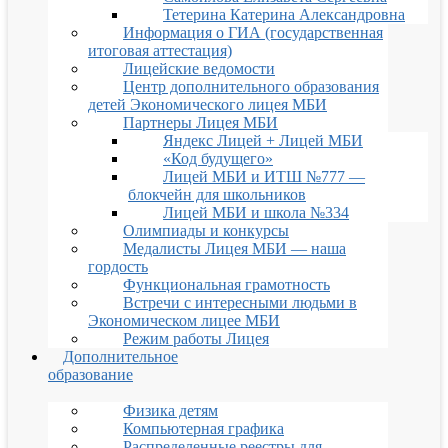
Тетерина Катерина Александровна
Информация о ГИА (государственная
итоговая аттестация)
Лицейские ведомости
Центр дополнительного образования
детей Экономического лицея МБИ
Партнеры Лицея МБИ
Яндекс Лицей + Лицей МБИ
«Код будущего»
Лицей МБИ и ИТШ №777 —
блокчейн для школьников
Лицей МБИ и школа №334
Олимпиады и конкурсы
Медалисты Лицея МБИ — наша
гордость
Функциональная грамотность
Встречи с интересными людьми в
Экономическом лицее МБИ
Режим работы Лицея
Дополнительное
образование
Физика детям
Компьютерная графика
Распределенные реестры для