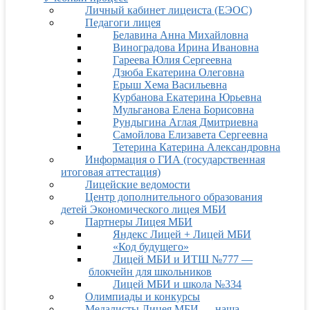
Личный кабинет лицеиста (ЕЭОС)
Педагоги лицея
Белавина Анна Михайловна
Виноградова Ирина Ивановна
Гареева Юлия Сергеевна
Дзюба Екатерина Олеговна
Ерыш Хема Васильевна
Курбанова Екатерина Юрьевна
Мульганова Елена Борисовна
Рундыгина Аглая Дмитриевна
Самойлова Елизавета Сергеевна
Тетерина Катерина Александровна
Информация о ГИА (государственная
итоговая аттестация)
Лицейские ведомости
Центр дополнительного образования
детей Экономического лицея МБИ
Партнеры Лицея МБИ
Яндекс Лицей + Лицей МБИ
«Код будущего»
Лицей МБИ и ИТШ №777 —
блокчейн для школьников
Лицей МБИ и школа №334
Олимпиады и конкурсы
Медалисты Лицея МБИ — наша