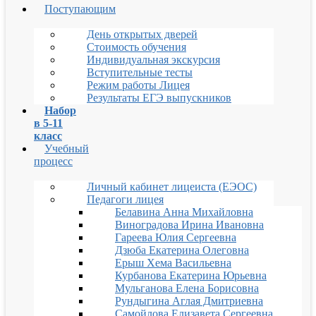
Поступающим
День открытых дверей
Стоимость обучения
Индивидуальная экскурсия
Вступительные тесты
Режим работы Лицея
Результаты ЕГЭ выпускников
Набор
в 5-11
класс
Учебный
процесс
Личный кабинет лицеиста (ЕЭОС)
Педагоги лицея
Белавина Анна Михайловна
Виноградова Ирина Ивановна
Гареева Юлия Сергеевна
Дзюба Екатерина Олеговна
Ерыш Хема Васильевна
Курбанова Екатерина Юрьевна
Мульганова Елена Борисовна
Рундыгина Аглая Дмитриевна
Самойлова Елизавета Сергеевна