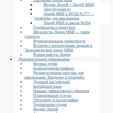
Партнеры Лицея МБИ
Яндекс Лицей + Лицей МБИ
«Код будущего»
Лицей МБИ и ИТШ №777 —
блокчейн для школьников
Лицей МБИ и школа №334
Олимпиады и конкурсы
Медалисты Лицея МБИ — наша
гордость
Функциональная грамотность
Встречи с интересными людьми в
Экономическом лицее МБИ
Режим работы Лицея
Дополнительное образование
Физика детям
Компьютерная графика
Распределенные реестры для
школьников. Введение в блокчейн
Деловой английский
Китайский язык
Навыки эффективного общения
Планирование и цели
Леттеринг и каллиграфия
Театральная студия
Яндекс Лицей