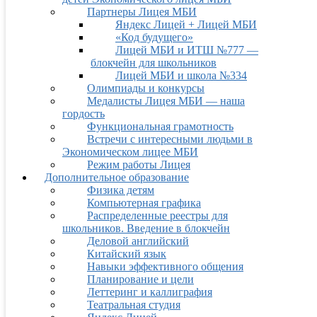
Партнеры Лицея МБИ
Яндекс Лицей + Лицей МБИ
«Код будущего»
Лицей МБИ и ИТШ №777 —
блокчейн для школьников
Лицей МБИ и школа №334
Олимпиады и конкурсы
Медалисты Лицея МБИ — наша
гордость
Функциональная грамотность
Встречи с интересными людьми в
Экономическом лицее МБИ
Режим работы Лицея
Дополнительное образование
Физика детям
Компьютерная графика
Распределенные реестры для
школьников. Введение в блокчейн
Деловой английский
Китайский язык
Навыки эффективного общения
Планирование и цели
Леттеринг и каллиграфия
Театральная студия