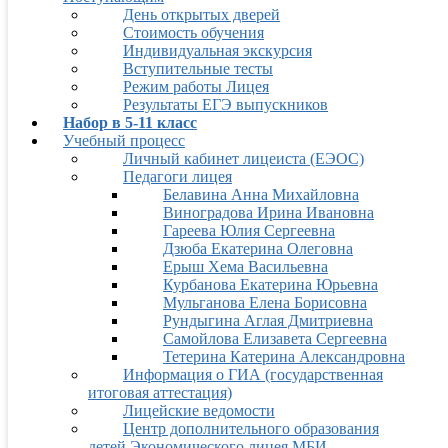
День открытых дверей
Стоимость обучения
Индивидуальная экскурсия
Вступительные тесты
Режим работы Лицея
Результаты ЕГЭ выпускников
Набор в 5-11 класс
Учебный процесс
Личный кабинет лицеиста (ЕЭОС)
Педагоги лицея
Белавина Анна Михайловна
Виноградова Ирина Ивановна
Гареева Юлия Сергеевна
Дзюба Екатерина Олеговна
Ерыш Хема Васильевна
Курбанова Екатерина Юрьевна
Мульганова Елена Борисовна
Рундыгина Аглая Дмитриевна
Самойлова Елизавета Сергеевна
Тетерина Катерина Александровна
Информация о ГИА (государственная
итоговая аттестация)
Лицейские ведомости
Центр дополнительного образования
детей Экономического лицея МБИ