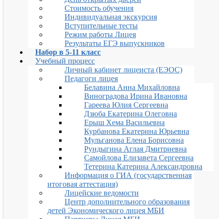
Стоимость обучения
Индивидуальная экскурсия
Вступительные тесты
Режим работы Лицея
Результаты ЕГЭ выпускников
Набор в 5-11 класс
Учебный процесс
Личный кабинет лицеиста (ЕЭОС)
Педагоги лицея
Белавина Анна Михайловна
Виноградова Ирина Ивановна
Гареева Юлия Сергеевна
Дзюба Екатерина Олеговна
Ерыш Хема Васильевна
Курбанова Екатерина Юрьевна
Мульганова Елена Борисовна
Рундыгина Аглая Дмитриевна
Самойлова Елизавета Сергеевна
Тетерина Катерина Александровна
Информация о ГИА (государственная
итоговая аттестация)
Лицейские ведомости
Центр дополнительного образования
детей Экономического лицея МБИ