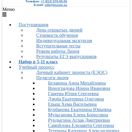
Телефон:
+7 (812) 570-55-50
E-mail:
info@liceum.su
Меню
Поступающим
День открытых дверей
Стоимость обучения
Индивидуальная экскурсия
Вступительные тесты
Режим работы Лицея
Результаты ЕГЭ выпускников
Набор в 5-11 класс
Учебный процесс
Личный кабинет лицеиста (ЕЭОС)
Педагоги лицея
Белавина Анна Михайловна
Виноградова Ирина Ивановна
Гареева Юлия Сергеевна
Дзюба Екатерина Олеговна
Ерыш Хема Васильевна
Курбанова Екатерина Юрьевна
Мульганова Елена Борисовна
Рундыгина Аглая Дмитриевна
Самойлова Елизавета Сергеевна
Тетерина Катерина Александровна