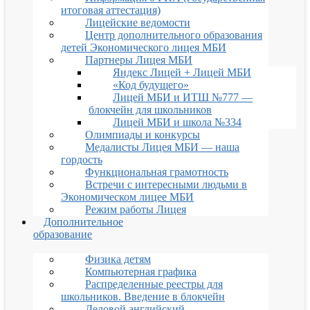
итоговая аттестация)
Лицейские ведомости
Центр дополнительного образования
детей Экономического лицея МБИ
Партнеры Лицея МБИ
Яндекс Лицей + Лицей МБИ
«Код будущего»
Лицей МБИ и ИТШ №777 —
блокчейн для школьников
Лицей МБИ и школа №334
Олимпиады и конкурсы
Медалисты Лицея МБИ — наша
гордость
Функциональная грамотность
Встречи с интересными людьми в
Экономическом лицее МБИ
Режим работы Лицея
Дополнительное
образование
Физика детям
Компьютерная графика
Распределенные реестры для
школьников. Введение в блокчейн
Деловой английский