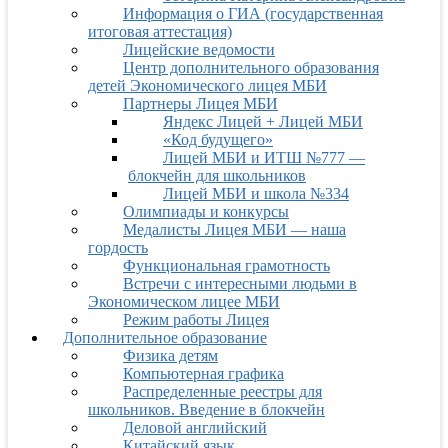
Информация о ГИА (государственная
итоговая аттестация)
Лицейские ведомости
Центр дополнительного образования
детей Экономического лицея МБИ
Партнеры Лицея МБИ
Яндекс Лицей + Лицей МБИ
«Код будущего»
Лицей МБИ и ИТШ №777 —
блокчейн для школьников
Лицей МБИ и школа №334
Олимпиады и конкурсы
Медалисты Лицея МБИ — наша
гордость
Функциональная грамотность
Встречи с интересными людьми в
Экономическом лицее МБИ
Режим работы Лицея
Дополнительное образование
Физика детям
Компьютерная графика
Распределенные реестры для
школьников. Введение в блокчейн
Деловой английский
Китайский язык