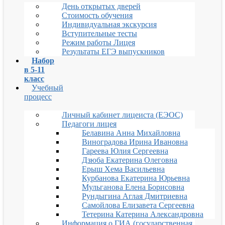
День открытых дверей
Стоимость обучения
Индивидуальная экскурсия
Вступительные тесты
Режим работы Лицея
Результаты ЕГЭ выпускников
Набор
в 5-11
класс
Учебный
процесс
Личный кабинет лицеиста (ЕЭОС)
Педагоги лицея
Белавина Анна Михайловна
Виноградова Ирина Ивановна
Гареева Юлия Сергеевна
Дзюба Екатерина Олеговна
Ерыш Хема Васильевна
Курбанова Екатерина Юрьевна
Мульганова Елена Борисовна
Рундыгина Аглая Дмитриевна
Самойлова Елизавета Сергеевна
Тетерина Катерина Александровна
Информация о ГИА (государственная