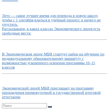
Лето — самое лучшее время для перевода в новую школу,
чтобы с 1 сентября влиться в учебный процесс и ничего не
упустить.
Рассказываем, в каких классах Экономического лицея есть
свободные места:
В Экономическом лицее МБИ стартует набор на обучение по
индивидуальному образовательному маршруту с
возможностью ускоренного освоения программы 10–11
классов
Экономический лицей МБИ приглашает на программу
прохождения промежуточной и государственной итоговой
аттестации