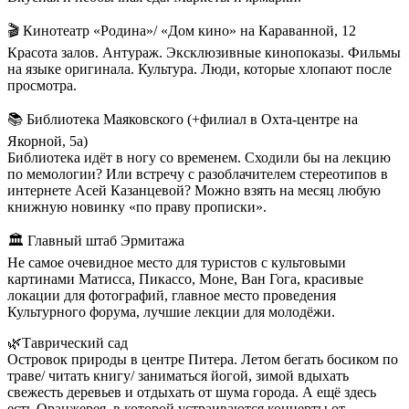
🎬
Кинотеатр «Родина»/ «Дом кино» на Караванной, 12
Красота залов. Антураж. Эксклюзивные кинопоказы. Фильмы
на языке оригинала. Культура. Люди, которые хлопают после
просмотра.
📚
Библиотека Маяковского (+филиал в Охта-центре на
Якорной, 5а)
Библиотека идёт в ногу со временем. Сходили бы на лекцию
по мемологии? Или встречу с разоблачителем стереотипов в
интернете Асей Казанцевой? Можно взять на месяц любую
книжную новинку «по праву прописки».
🏛
Главный штаб Эрмитажа
Не самое очевидное место для туристов с культовыми
картинами Матисса, Пикассо, Моне, Ван Гога, красивые
локации для фотографий, главное место проведения
Культурного форума, лучшие лекции для молодёжи.
🌿
Таврический сад
Островок природы в центре Питера. Летом бегать босиком по
траве/ читать книгу/ заниматься йогой, зимой вдыхать
свежесть деревьев и отдыхать от шума города. А ещё здесь
есть Оранжерея, в которой устраиваются концерты от