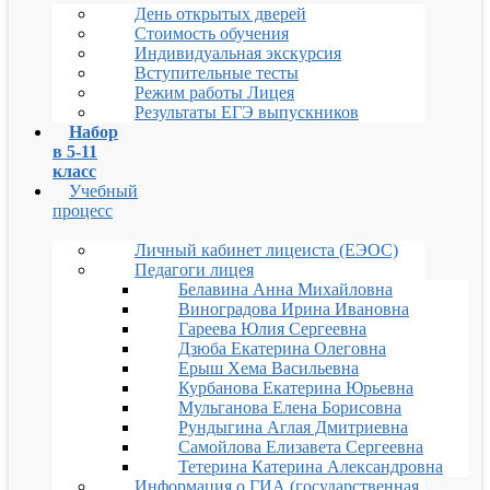
День открытых дверей
Стоимость обучения
Индивидуальная экскурсия
Вступительные тесты
Режим работы Лицея
Результаты ЕГЭ выпускников
Набор
в 5-11
класс
Учебный
процесс
Личный кабинет лицеиста (ЕЭОС)
Педагоги лицея
Белавина Анна Михайловна
Виноградова Ирина Ивановна
Гареева Юлия Сергеевна
Дзюба Екатерина Олеговна
Ерыш Хема Васильевна
Курбанова Екатерина Юрьевна
Мульганова Елена Борисовна
Рундыгина Аглая Дмитриевна
Самойлова Елизавета Сергеевна
Тетерина Катерина Александровна
Информация о ГИА (государственная