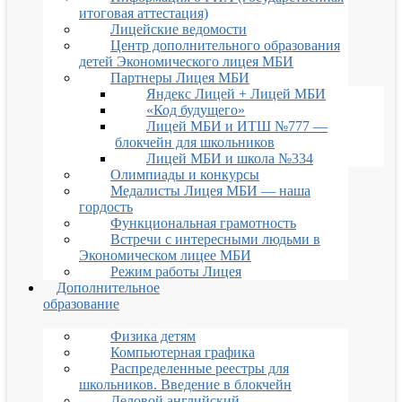
итоговая аттестация)
Лицейские ведомости
Центр дополнительного образования
детей Экономического лицея МБИ
Партнеры Лицея МБИ
Яндекс Лицей + Лицей МБИ
«Код будущего»
Лицей МБИ и ИТШ №777 —
блокчейн для школьников
Лицей МБИ и школа №334
Олимпиады и конкурсы
Медалисты Лицея МБИ — наша
гордость
Функциональная грамотность
Встречи с интересными людьми в
Экономическом лицее МБИ
Режим работы Лицея
Дополнительное
образование
Физика детям
Компьютерная графика
Распределенные реестры для
школьников. Введение в блокчейн
Деловой английский