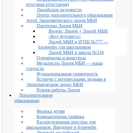
итоговая аттестация)
Лицейские ведомости
Центр дополнительного образования
детей Экономического лицея МБИ
Партнеры Лицея МБИ
Яндекс Лицей + Лицей МБИ
«Код будущего»
Лицей МБИ и ИТШ №777 —
блокчейн для школьников
Лицей МБИ и школа №334
Олимпиады и конкурсы
Медалисты Лицея МБИ — наша
гордость
Функциональная грамотность
Встречи с интересными людьми в
Экономическом лицее МБИ
Режим работы Лицея
Дополнительное
образование
Физика детям
Компьютерная графика
Распределенные реестры для
школьников. Введение в блокчейн
Деловой английский