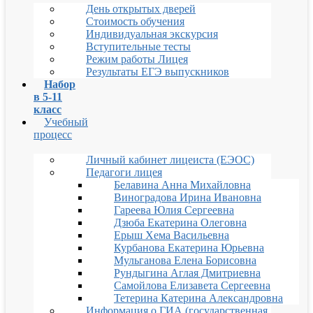
День открытых дверей
Стоимость обучения
Индивидуальная экскурсия
Вступительные тесты
Режим работы Лицея
Результаты ЕГЭ выпускников
Набор
в 5-11
класс
Учебный
процесс
Личный кабинет лицеиста (ЕЭОС)
Педагоги лицея
Белавина Анна Михайловна
Виноградова Ирина Ивановна
Гареева Юлия Сергеевна
Дзюба Екатерина Олеговна
Ерыш Хема Васильевна
Курбанова Екатерина Юрьевна
Мульганова Елена Борисовна
Рундыгина Аглая Дмитриевна
Самойлова Елизавета Сергеевна
Тетерина Катерина Александровна
Информация о ГИА (государственная