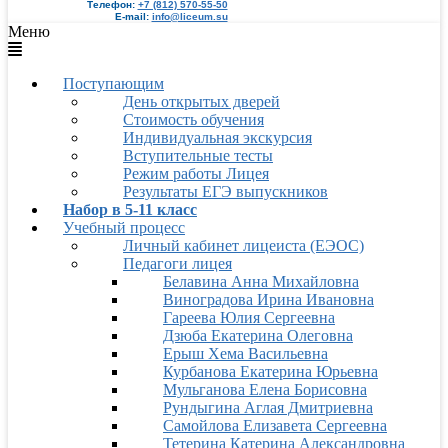
Телефон:
+7 (812) 570-55-50
E-mail:
info@liceum.su
Меню
Поступающим
День открытых дверей
Стоимость обучения
Индивидуальная экскурсия
Вступительные тесты
Режим работы Лицея
Результаты ЕГЭ выпускников
Набор в 5-11 класс
Учебный процесс
Личный кабинет лицеиста (ЕЭОС)
Педагоги лицея
Белавина Анна Михайловна
Виноградова Ирина Ивановна
Гареева Юлия Сергеевна
Дзюба Екатерина Олеговна
Ерыш Хема Васильевна
Курбанова Екатерина Юрьевна
Мульганова Елена Борисовна
Рундыгина Аглая Дмитриевна
Самойлова Елизавета Сергеевна
Тетерина Катерина Александровна