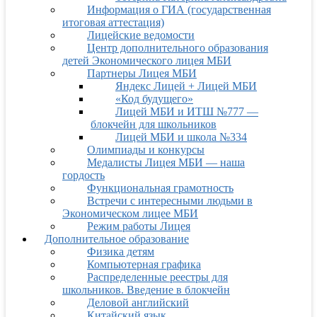
Информация о ГИА (государственная
итоговая аттестация)
Лицейские ведомости
Центр дополнительного образования
детей Экономического лицея МБИ
Партнеры Лицея МБИ
Яндекс Лицей + Лицей МБИ
«Код будущего»
Лицей МБИ и ИТШ №777 —
блокчейн для школьников
Лицей МБИ и школа №334
Олимпиады и конкурсы
Медалисты Лицея МБИ — наша
гордость
Функциональная грамотность
Встречи с интересными людьми в
Экономическом лицее МБИ
Режим работы Лицея
Дополнительное образование
Физика детям
Компьютерная графика
Распределенные реестры для
школьников. Введение в блокчейн
Деловой английский
Китайский язык