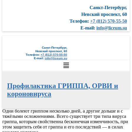
Санкт-Петербург,
Невский проспект, 60
Телефон:
+7 (812) 570-55-50
E-mail:
info@liceum.su
Санкт-Петербург,
Невский проспект, 60
Телефон:
+7 (812) 570-55-50
E-mail:
info@liceum.su
Меню
Профилактика ГРИППА, ОРВИ и
короновируса
Перейти
Одни болеют гриппом несколько дней, а другие дольше и с
к
тяжёлыми осложнениями. Всего существует три типа вируса
содержимому
гриппа, которым свойственна бесконечная изменчивость, при
этом защитить себя от гриппа и его последствий — в силах