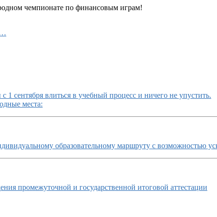
ародном чемпионате по финансовым играм!
я…
с 1 сентября влиться в учебный процесс и ничего не упустить.
одные места:
ндивидуальному образовательному маршруту с возможностью ус
ния промежуточной и государственной итоговой аттестации