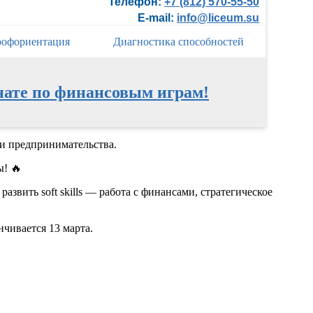
Телефон:
+7 (812) 570-55-50
E-mail:
info@liceum.su
офориентация
Диагностика способностей
нате по финансовым играм!
и предпринимательства.
ы! 🔥
вить soft skills — работа с финансами, стратегическое
чивается 13 марта.