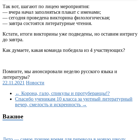
Перейти
Так вот, шагают по лицею мероприятия:
к
— вчера начал заполняться плакат с именами;
содержимому
— сегодня проведена викторина филологическая;
— завтра состоятся литературные чтения.
Кстати, итоги викторины уже подведены, но оставим интригу
до завтра.
Как думаете, какая команда победила из 4 участвующих?
Помните, мы анонсировали неделю русского языка и
литературы?
22.11.2021
Новости
←
Корона, гало, спикулы и протуберанцы!?
Спасибо ученикам 10 класса за уютный литературный
вечер, смелость и искренность
→
Важное
Лето — самое лучшее время для перевода в новую школу,