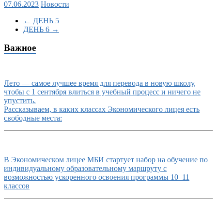
07.06.2023
Новости
←
ДЕНЬ 5
ДЕНЬ 6
→
Важное
Лето — самое лучшее время для перевода в новую школу,
чтобы с 1 сентября влиться в учебный процесс и ничего не
упустить.
Рассказываем, в каких классах Экономического лицея есть
свободные места:
В Экономическом лицее МБИ стартует набор на обучение по
индивидуальному образовательному маршруту с
возможностью ускоренного освоения программы 10–11
классов