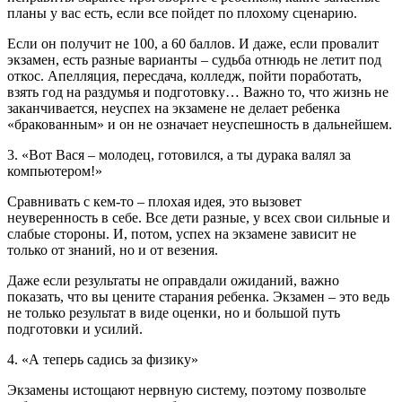
планы у вас есть, если все пойдет по плохому сценарию.
Если он получит не 100, а 60 баллов. И даже, если провалит
экзамен, есть разные варианты – судьба отнюдь не летит под
откос. Апелляция, пересдача, колледж, пойти поработать,
взять год на раздумья и подготовку… Важно то, что жизнь не
заканчивается, неуспех на экзамене не делает ребенка
«бракованным» и он не означает неуспешность в дальнейшем.
3. «Вот Вася – молодец, готовился, а ты дурака валял за
компьютером!»
Сравнивать с кем-то – плохая идея, это вызовет
неуверенность в себе. Все дети разные, у всех свои сильные и
слабые стороны. И, потом, успех на экзамене зависит не
только от знаний, но и от везения.
Даже если результаты не оправдали ожиданий, важно
показать, что вы цените старания ребенка. Экзамен – это ведь
не только результат в виде оценки, но и большой путь
подготовки и усилий.
4. «А теперь садись за физику»
Экзамены истощают нервную систему, поэтому позвольте