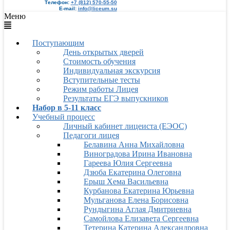
Телефон:
+7 (812) 570-55-50
E-mail:
info@liceum.su
Меню
Поступающим
День открытых дверей
Стоимость обучения
Индивидуальная экскурсия
Вступительные тесты
Режим работы Лицея
Результаты ЕГЭ выпускников
Набор в 5-11 класс
Учебный процесс
Личный кабинет лицеиста (ЕЭОС)
Педагоги лицея
Белавина Анна Михайловна
Виноградова Ирина Ивановна
Гареева Юлия Сергеевна
Дзюба Екатерина Олеговна
Ерыш Хема Васильевна
Курбанова Екатерина Юрьевна
Мульганова Елена Борисовна
Рундыгина Аглая Дмитриевна
Самойлова Елизавета Сергеевна
Тетерина Катерина Александровна