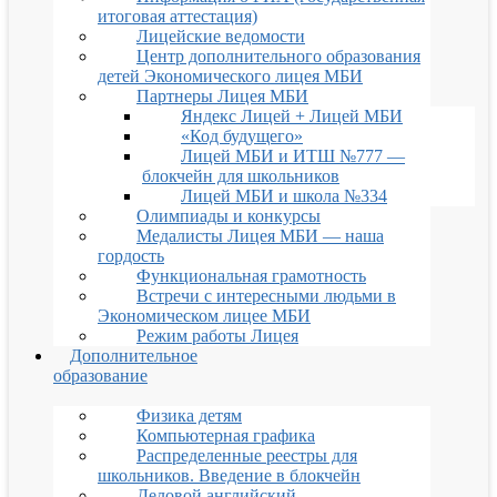
итоговая аттестация)
Лицейские ведомости
Центр дополнительного образования
детей Экономического лицея МБИ
Партнеры Лицея МБИ
Яндекс Лицей + Лицей МБИ
«Код будущего»
Лицей МБИ и ИТШ №777 —
блокчейн для школьников
Лицей МБИ и школа №334
Олимпиады и конкурсы
Медалисты Лицея МБИ — наша
гордость
Функциональная грамотность
Встречи с интересными людьми в
Экономическом лицее МБИ
Режим работы Лицея
Дополнительное
образование
Физика детям
Компьютерная графика
Распределенные реестры для
школьников. Введение в блокчейн
Деловой английский