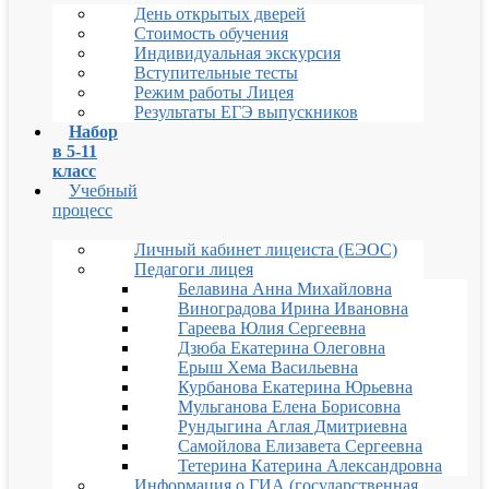
День открытых дверей
Стоимость обучения
Индивидуальная экскурсия
Вступительные тесты
Режим работы Лицея
Результаты ЕГЭ выпускников
Набор
в 5-11
класс
Учебный
процесс
Личный кабинет лицеиста (ЕЭОС)
Педагоги лицея
Белавина Анна Михайловна
Виноградова Ирина Ивановна
Гареева Юлия Сергеевна
Дзюба Екатерина Олеговна
Ерыш Хема Васильевна
Курбанова Екатерина Юрьевна
Мульганова Елена Борисовна
Рундыгина Аглая Дмитриевна
Самойлова Елизавета Сергеевна
Тетерина Катерина Александровна
Информация о ГИА (государственная