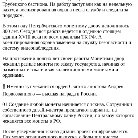
Трубецкого бастиона. На работу заступали как на недельную
вахту, а военизированная охрана несла службу и следила за
порядком.
В этом году Петербургского монетному двору исполнилось
300 лет. Сегодня вся работа ведётся в отдельно стоящем
здании XVIII века по всем правилам ТК РФ. А
военизированная охрана заменена на службу безопасности и
систему видеонаблюдения.
На протяжении долгих лет своей работы Монетный двор
чеканил разные монеты по заказу государства, начиная от
разменных и заканчивая коллекционными монетами и
орденами.
🎖 Именно тут чеканится орден Святого апостола Андрея
Первозванного — высшая награда в России.
01 Создание любой монеты начинается с эскиза. Сотрудники
собственного дизайн-центра предлагают варианты на
согласование Центральному банку России, по заказу которого
чеканятся все монеты в РФ.
После утверждения эскиза дизайн-проект оцифровывается.
Для монет ограниченного выпуска, с большим числом