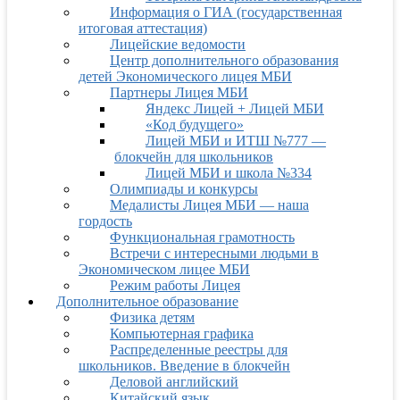
Информация о ГИА (государственная
итоговая аттестация)
Лицейские ведомости
Центр дополнительного образования
детей Экономического лицея МБИ
Партнеры Лицея МБИ
Яндекс Лицей + Лицей МБИ
«Код будущего»
Лицей МБИ и ИТШ №777 —
блокчейн для школьников
Лицей МБИ и школа №334
Олимпиады и конкурсы
Медалисты Лицея МБИ — наша
гордость
Функциональная грамотность
Встречи с интересными людьми в
Экономическом лицее МБИ
Режим работы Лицея
Дополнительное образование
Физика детям
Компьютерная графика
Распределенные реестры для
школьников. Введение в блокчейн
Деловой английский
Китайский язык