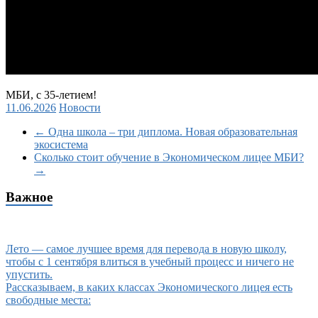
МБИ, с 35-летием!
11.06.2026
Новости
←
Одна школа – три диплома. Новая образовательная
экосистема
Сколько стоит обучение в Экономическом лицее МБИ?
→
Важное
Лето — самое лучшее время для перевода в новую школу,
чтобы с 1 сентября влиться в учебный процесс и ничего не
упустить.
Рассказываем, в каких классах Экономического лицея есть
свободные места: