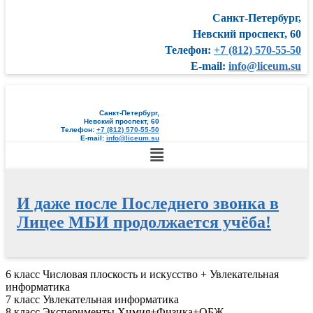
Санкт-Петербург,
Невский проспект, 60
Телефон:
+7 (812) 570-55-50
E-mail:
info@liceum.su
Санкт-Петербург,
Невский проспект, 60
Телефон:
+7 (812) 570-55-50
E-mail:
info@liceum.su
Меню
И даже после Последнего звонка в
Лицее МБИ продолжается учёба!
Перейти
6 класс Числовая плоскость и искусство + Увлекательная
к
информатика
содержимому
7 класс Увлекательная информатика
8 класс Эксперименты Химия+Физика+ОБЖ