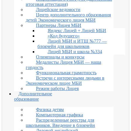
итоговая аттестация)
Лицейские ведомости
Центр дополнительного образования
детей Экономического лицея МБИ
Партнеры Лицея МБИ
Яндекс Лицей + Лицей МБИ
«Код будущего»
Лицей МБИ и ИТШ №777 —
блокчейн для школьников
Лицей МБИ и школа №334
Олимпиады и конкурсы
Медалисты Лицея МБИ — наша
гордость
Функциональная грамотность
Встречи с интересными людьми в
Экономическом лицее МБИ
Режим работы Лицея
Дополнительное
образование
Физика детям
Компьютерная графика
Распределенные реестры для
школьников. Введение в блокчейн
Деловой английский