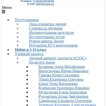
Телефон:
+7 (812) 570-55-50
E-mail:
info@liceum.su
Меню
Поступающим
День открытых дверей
Стоимость обучения
Индивидуальная экскурсия
Вступительные тесты
Режим работы Лицея
Результаты ЕГЭ выпускников
Набор в 5-11 класс
Учебный процесс
Личный кабинет лицеиста (ЕЭОС)
Педагоги лицея
Белавина Анна Михайловна
Виноградова Ирина Ивановна
Гареева Юлия Сергеевна
Дзюба Екатерина Олеговна
Ерыш Хема Васильевна
Курбанова Екатерина Юрьевна
Мульганова Елена Борисовна
Рундыгина Аглая Дмитриевна
Самойлова Елизавета Сергеевна
Тетерина Катерина Александровна