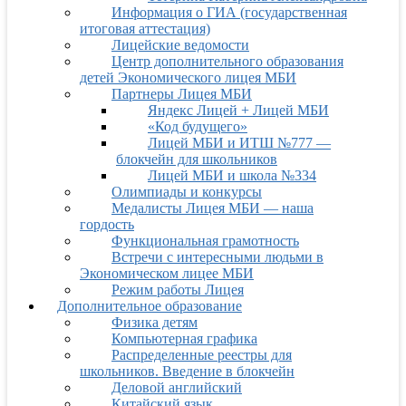
Информация о ГИА (государственная
итоговая аттестация)
Лицейские ведомости
Центр дополнительного образования
детей Экономического лицея МБИ
Партнеры Лицея МБИ
Яндекс Лицей + Лицей МБИ
«Код будущего»
Лицей МБИ и ИТШ №777 —
блокчейн для школьников
Лицей МБИ и школа №334
Олимпиады и конкурсы
Медалисты Лицея МБИ — наша
гордость
Функциональная грамотность
Встречи с интересными людьми в
Экономическом лицее МБИ
Режим работы Лицея
Дополнительное образование
Физика детям
Компьютерная графика
Распределенные реестры для
школьников. Введение в блокчейн
Деловой английский
Китайский язык