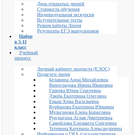
День открытых дверей
Стоимость обучения
Индивидуальная экскурсия
Вступительные тесты
Режим работы Лицея
Результаты ЕГЭ выпускников
Набор
в 5-11
класс
Учебный
процесс
Личный кабинет лицеиста (ЕЭОС)
Педагоги лицея
Белавина Анна Михайловна
Виноградова Ирина Ивановна
Гареева Юлия Сергеевна
Дзюба Екатерина Олеговна
Ерыш Хема Васильевна
Курбанова Екатерина Юрьевна
Мульганова Елена Борисовна
Рундыгина Аглая Дмитриевна
Самойлова Елизавета Сергеевна
Тетерина Катерина Александровна
Информация о ГИА (государственная