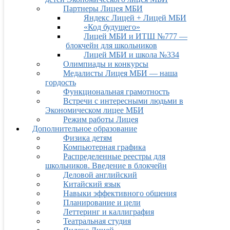
Партнеры Лицея МБИ
Яндекс Лицей + Лицей МБИ
«Код будущего»
Лицей МБИ и ИТШ №777 —
блокчейн для школьников
Лицей МБИ и школа №334
Олимпиады и конкурсы
Медалисты Лицея МБИ — наша
гордость
Функциональная грамотность
Встречи с интересными людьми в
Экономическом лицее МБИ
Режим работы Лицея
Дополнительное образование
Физика детям
Компьютерная графика
Распределенные реестры для
школьников. Введение в блокчейн
Деловой английский
Китайский язык
Навыки эффективного общения
Планирование и цели
Леттеринг и каллиграфия
Театральная студия