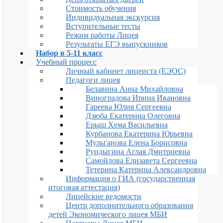
Стоимость обучения
Индивидуальная экскурсия
Вступительные тесты
Режим работы Лицея
Результаты ЕГЭ выпускников
Набор в 5-11 класс
Учебный процесс
Личный кабинет лицеиста (ЕЭОС)
Педагоги лицея
Белавина Анна Михайловна
Виноградова Ирина Ивановна
Гареева Юлия Сергеевна
Дзюба Екатерина Олеговна
Ерыш Хема Васильевна
Курбанова Екатерина Юрьевна
Мульганова Елена Борисовна
Рундыгина Аглая Дмитриевна
Самойлова Елизавета Сергеевна
Тетерина Катерина Александровна
Информация о ГИА (государственная
итоговая аттестация)
Лицейские ведомости
Центр дополнительного образования
детей Экономического лицея МБИ