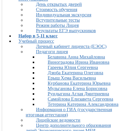
День открытых дверей
Стоимость обучения
Индивидуальная экскурсия
Вступительные тесты
Режим работы Лицея
Результаты ЕГЭ выпускников
Набор в 5-11 класс
Учебный процесс
Личный кабинет лицеиста (ЕЭОС)
Педагоги лицея
Белавина Анна Михайловна
Виноградова Ирина Ивановна
Гареева Юлия Сергеевна
Дзюба Екатерина Олеговна
Ерыш Хема Васильевна
Курбанова Екатерина Юрьевна
Мульганова Елена Борисовна
Рундыгина Аглая Дмитриевна
Самойлова Елизавета Сергеевна
Тетерина Катерина Александровна
Информация о ГИА (государственная
итоговая аттестация)
Лицейские ведомости
Центр дополнительного образования
детей Экономического лицея МБИ