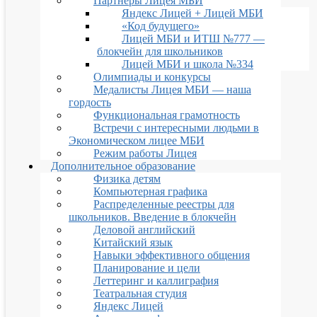
Партнеры Лицея МБИ
Яндекс Лицей + Лицей МБИ
«Код будущего»
Лицей МБИ и ИТШ №777 —
блокчейн для школьников
Лицей МБИ и школа №334
Олимпиады и конкурсы
Медалисты Лицея МБИ — наша
гордость
Функциональная грамотность
Встречи с интересными людьми в
Экономическом лицее МБИ
Режим работы Лицея
Дополнительное образование
Физика детям
Компьютерная графика
Распределенные реестры для
школьников. Введение в блокчейн
Деловой английский
Китайский язык
Навыки эффективного общения
Планирование и цели
Леттеринг и каллиграфия
Театральная студия
Яндекс Лицей