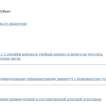
ython»
ва от лицеистов!
с 1 сентября влиться в учебный процесс и ничего не упустить.
одные места:
ндивидуальному образовательному маршруту с возможностью ус
ния промежуточной и государственной итоговой аттестации