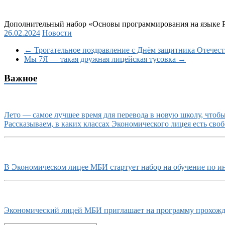
Дополнительный набор «Основы программирования на языке P
26.02.2024
Новости
←
Трогательное поздравление с Днём защитника Отечест
Мы 7Я — такая дружная лицейская тусовка
→
Важное
Лето — самое лучшее время для перевода в новую школу, чтобы 
Рассказываем, в каких классах Экономического лицея есть своб
В Экономическом лицее МБИ стартует набор на обучение по и
Экономический лицей МБИ приглашает на программу прохожде