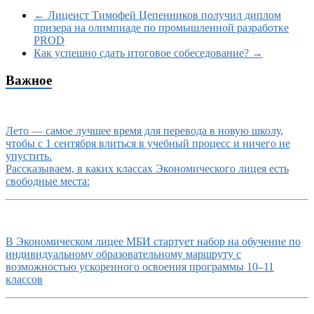
←
Лицеист Тимофей Цепенников получил диплом
призера на олимпиаде по промышленной разработке
PROD
Как успешно сдать итоговое собеседование?
→
Важное
Лето — самое лучшее время для перевода в новую школу,
чтобы с 1 сентября влиться в учебный процесс и ничего не
упустить.
Рассказываем, в каких классах Экономического лицея есть
свободные места:
В Экономическом лицее МБИ стартует набор на обучение по
индивидуальному образовательному маршруту с
возможностью ускоренного освоения программы 10–11
классов