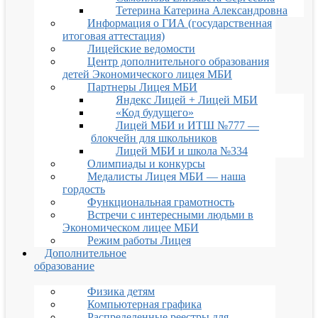
Тетерина Катерина Александровна
Информация о ГИА (государственная
итоговая аттестация)
Лицейские ведомости
Центр дополнительного образования
детей Экономического лицея МБИ
Партнеры Лицея МБИ
Яндекс Лицей + Лицей МБИ
«Код будущего»
Лицей МБИ и ИТШ №777 —
блокчейн для школьников
Лицей МБИ и школа №334
Олимпиады и конкурсы
Медалисты Лицея МБИ — наша
гордость
Функциональная грамотность
Встречи с интересными людьми в
Экономическом лицее МБИ
Режим работы Лицея
Дополнительное
образование
Физика детям
Компьютерная графика
Распределенные реестры для