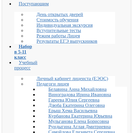
Поступающим
День открытых дверей
Стоимость обучения
Индивидуальная экскурсия
Вступительные тесты
Режим работы Лицея
Результаты ЕГЭ выпускников
Набор
в 5-11
класс
Учебный
процесс
Личный кабинет лицеиста (ЕЭОС)
Педагоги лицея
Белавина Анна Михайловна
Виноградова Ирина Ивановна
Гареева Юлия Сергеевна
Дзюба Екатерина Олеговна
Ерыш Хема Васильевна
Курбанова Екатерина Юрьевна
Мульганова Елена Борисовна
Рундыгина Аглая Дмитриевна
Самойлова Елизавета Сергеевна