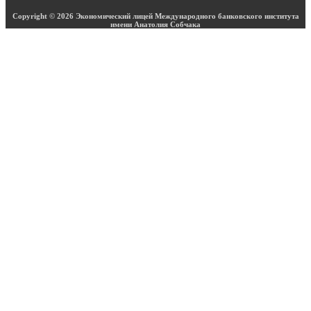
Copyright © 2026 Экономический лицей Международного банковского института
имени Анатолия Собчака