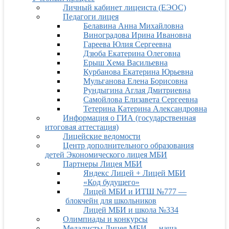
Личный кабинет лицеиста (ЕЭОС)
Педагоги лицея
Белавина Анна Михайловна
Виноградова Ирина Ивановна
Гареева Юлия Сергеевна
Дзюба Екатерина Олеговна
Ерыш Хема Васильевна
Курбанова Екатерина Юрьевна
Мульганова Елена Борисовна
Рундыгина Аглая Дмитриевна
Самойлова Елизавета Сергеевна
Тетерина Катерина Александровна
Информация о ГИА (государственная
итоговая аттестация)
Лицейские ведомости
Центр дополнительного образования
детей Экономического лицея МБИ
Партнеры Лицея МБИ
Яндекс Лицей + Лицей МБИ
«Код будущего»
Лицей МБИ и ИТШ №777 —
блокчейн для школьников
Лицей МБИ и школа №334
Олимпиады и конкурсы
Медалисты Лицея МБИ — наша