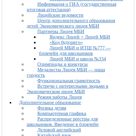
Информация о ГИА (государственная
итоговая аттестация)
Лицейские ведомости
Центр дополнительного образования
детей Экономического лицея МБИ
Партнеры Лицея МБИ
Яндекс Лицей + Лицей МБИ
«Код будущего»
Лицей МБИ и ИТШ №777 —
блокчейн для школьников
Лицей МБИ и школа №334
Олимпиады и конкурсы
Медалисты Лицея МБИ — наша
гордость
Функциональная грамотность
Встречи с интересными людьми в
Экономическом лицее МБИ
Режим работы Лицея
Дополнительное образование
Физика детям
Компьютерная графика
Распределенные реестры для
школьников. Введение в блокчейн
Деловой английский
Китайский язык