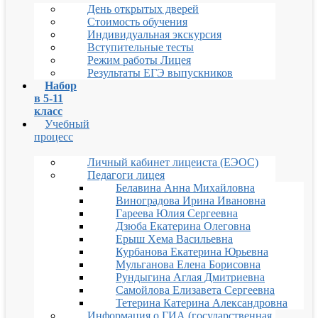
День открытых дверей
Стоимость обучения
Индивидуальная экскурсия
Вступительные тесты
Режим работы Лицея
Результаты ЕГЭ выпускников
Набор
в 5-11
класс
Учебный
процесс
Личный кабинет лицеиста (ЕЭОС)
Педагоги лицея
Белавина Анна Михайловна
Виноградова Ирина Ивановна
Гареева Юлия Сергеевна
Дзюба Екатерина Олеговна
Ерыш Хема Васильевна
Курбанова Екатерина Юрьевна
Мульганова Елена Борисовна
Рундыгина Аглая Дмитриевна
Самойлова Елизавета Сергеевна
Тетерина Катерина Александровна
Информация о ГИА (государственная