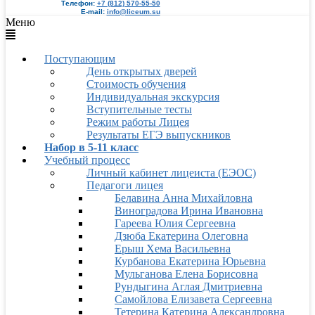
Телефон:
+7 (812) 570-55-50
E-mail:
info@liceum.su
Меню
Поступающим
День открытых дверей
Стоимость обучения
Индивидуальная экскурсия
Вступительные тесты
Режим работы Лицея
Результаты ЕГЭ выпускников
Набор в 5-11 класс
Учебный процесс
Личный кабинет лицеиста (ЕЭОС)
Педагоги лицея
Белавина Анна Михайловна
Виноградова Ирина Ивановна
Гареева Юлия Сергеевна
Дзюба Екатерина Олеговна
Ерыш Хема Васильевна
Курбанова Екатерина Юрьевна
Мульганова Елена Борисовна
Рундыгина Аглая Дмитриевна
Самойлова Елизавета Сергеевна
Тетерина Катерина Александровна