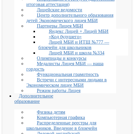
итоговая аттестация)
Лицейские ведомости
Центр дополнительного образования
детей Экономического лицея МБИ
Партнеры Лицея МБИ
Яндекс Лицей + Лицей МБИ
«Код будущего»
Лицей МБИ и ИТШ №777 —
блокчейн для школьников
Лицей МБИ и школа №334
Олимпиады и конкурсы
Медалисты Лицея МБИ — наша
гордость
Функциональная грамотность
Встречи с интересными людьми в
Экономическом лицее МБИ
Режим работы Лицея
Дополнительное
образование
Физика детям
Компьютерная графика
Распределенные реестры для
школьников. Введение в блокчейн
Деловой английский