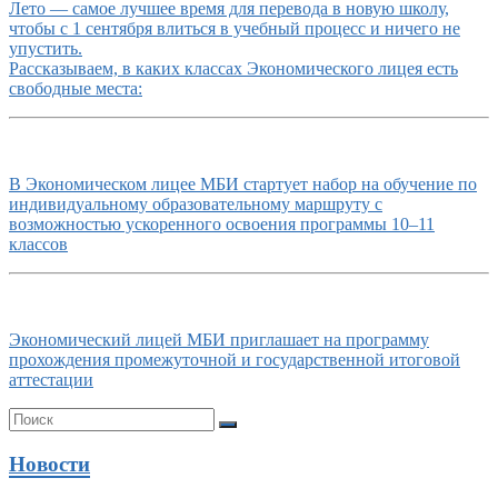
Лето — самое лучшее время для перевода в новую школу,
чтобы с 1 сентября влиться в учебный процесс и ничего не
упустить.
Рассказываем, в каких классах Экономического лицея есть
свободные места:
В Экономическом лицее МБИ стартует набор на обучение по
индивидуальному образовательному маршруту с
возможностью ускоренного освоения программы 10–11
классов
Экономический лицей МБИ приглашает на программу
прохождения промежуточной и государственной итоговой
аттестации
Новости