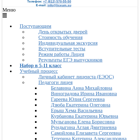
Телефон:
+7 (812) 570-55-50
E-mail:
info@liceum.su
Меню
Поступающим
День открытых дверей
Стоимость обучения
Индивидуальная экскурсия
Вступительные тесты
Режим работы Лицея
Результаты ЕГЭ выпускников
Набор в 5-11 класс
Учебный процесс
Личный кабинет лицеиста (ЕЭОС)
Педагоги лицея
Белавина Анна Михайловна
Виноградова Ирина Ивановна
Гареева Юлия Сергеевна
Дзюба Екатерина Олеговна
Ерыш Хема Васильевна
Курбанова Екатерина Юрьевна
Мульганова Елена Борисовна
Рундыгина Аглая Дмитриевна
Самойлова Елизавета Сергеевна
Тетерина Катерина Александровна