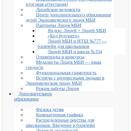
итоговая аттестация)
Лицейские ведомости
Центр дополнительного образования
детей Экономического лицея МБИ
Партнеры Лицея МБИ
Яндекс Лицей + Лицей МБИ
«Код будущего»
Лицей МБИ и ИТШ №777 —
блокчейн для школьников
Лицей МБИ и школа №334
Олимпиады и конкурсы
Медалисты Лицея МБИ — наша
гордость
Функциональная грамотность
Встречи с интересными людьми в
Экономическом лицее МБИ
Режим работы Лицея
Дополнительное
образование
Физика детям
Компьютерная графика
Распределенные реестры для
школьников. Введение в блокчейн
Деловой английский