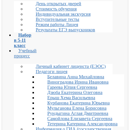
День открытых дверей
Стоимость обучения
Индивидуальная экскурсия
Вступительные тесты
Режим работы Лицея
Результаты ЕГЭ выпускников
Набор
в 5-11
класс
Учебный
процесс
Личный кабинет лицеиста (ЕЭОС)
Педагоги лицея
Белавина Анна Михайловна
Виноградова Ирина Ивановна
Гареева Юлия Сергеевна
Дзюба Екатерина Олеговна
Ерыш Хема Васильевна
Курбанова Екатерина Юрьевна
Мульганова Елена Борисовна
Рундыгина Аглая Дмитриевна
Самойлова Елизавета Сергеевна
Тетерина Катерина Александровна
Информация о ГИА (государственная