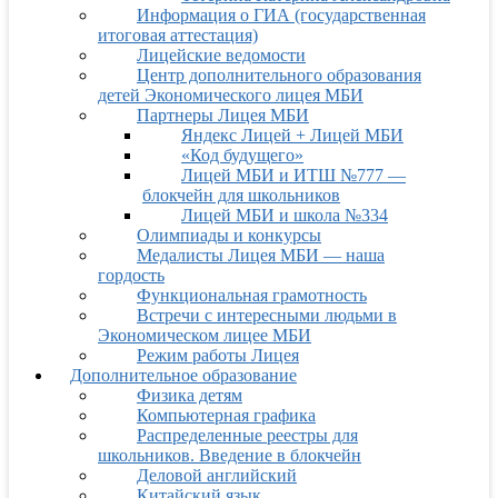
Информация о ГИА (государственная
итоговая аттестация)
Лицейские ведомости
Центр дополнительного образования
детей Экономического лицея МБИ
Партнеры Лицея МБИ
Яндекс Лицей + Лицей МБИ
«Код будущего»
Лицей МБИ и ИТШ №777 —
блокчейн для школьников
Лицей МБИ и школа №334
Олимпиады и конкурсы
Медалисты Лицея МБИ — наша
гордость
Функциональная грамотность
Встречи с интересными людьми в
Экономическом лицее МБИ
Режим работы Лицея
Дополнительное образование
Физика детям
Компьютерная графика
Распределенные реестры для
школьников. Введение в блокчейн
Деловой английский
Китайский язык