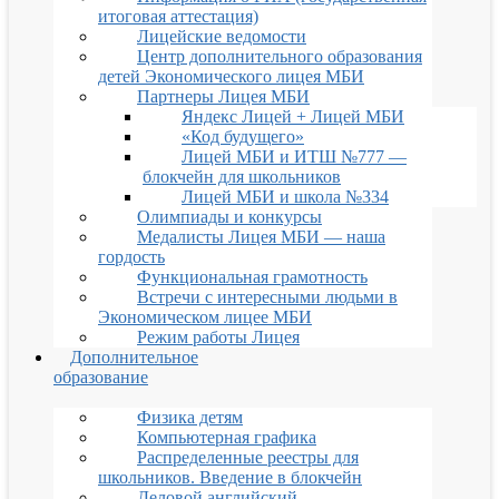
итоговая аттестация)
Лицейские ведомости
Центр дополнительного образования
детей Экономического лицея МБИ
Партнеры Лицея МБИ
Яндекс Лицей + Лицей МБИ
«Код будущего»
Лицей МБИ и ИТШ №777 —
блокчейн для школьников
Лицей МБИ и школа №334
Олимпиады и конкурсы
Медалисты Лицея МБИ — наша
гордость
Функциональная грамотность
Встречи с интересными людьми в
Экономическом лицее МБИ
Режим работы Лицея
Дополнительное
образование
Физика детям
Компьютерная графика
Распределенные реестры для
школьников. Введение в блокчейн
Деловой английский