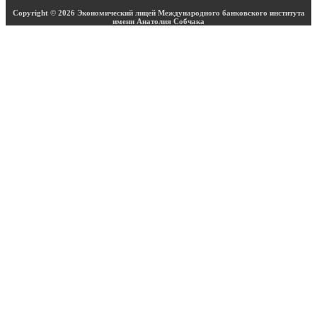
Copyright © 2026 Экономический лицей Международного банковского института
имени Анатолия Собчака