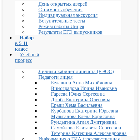
День открытых дверей
Стоимость обучения
Индивидуальная экскурсия
Вступительные тесты
Режим работы Лицея
Результаты ЕГЭ выпускников
Набор
в 5-11
класс
Учебный
процесс
Личный кабинет лицеиста (ЕЭОС)
Педагоги лицея
Белавина Анна Михайловна
Виноградова Ирина Ивановна
Гареева Юлия Сергеевна
Дзюба Екатерина Олеговна
Ерыш Хема Васильевна
Курбанова Екатерина Юрьевна
Мульганова Елена Борисовна
Рундыгина Аглая Дмитриевна
Самойлова Елизавета Сергеевна
Тетерина Катерина Александровна
Информация о ГИА (государственная