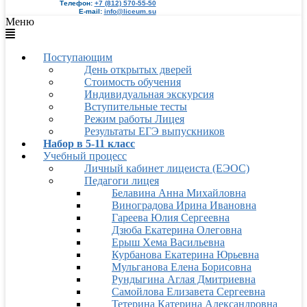
Телефон:
+7 (812) 570-55-50
E-mail:
info@liceum.su
Меню
Поступающим
День открытых дверей
Стоимость обучения
Индивидуальная экскурсия
Вступительные тесты
Режим работы Лицея
Результаты ЕГЭ выпускников
Набор в 5-11 класс
Учебный процесс
Личный кабинет лицеиста (ЕЭОС)
Педагоги лицея
Белавина Анна Михайловна
Виноградова Ирина Ивановна
Гареева Юлия Сергеевна
Дзюба Екатерина Олеговна
Ерыш Хема Васильевна
Курбанова Екатерина Юрьевна
Мульганова Елена Борисовна
Рундыгина Аглая Дмитриевна
Самойлова Елизавета Сергеевна
Тетерина Катерина Александровна