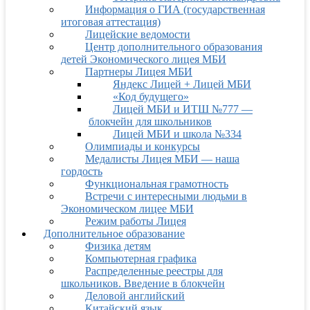
Информация о ГИА (государственная
итоговая аттестация)
Лицейские ведомости
Центр дополнительного образования
детей Экономического лицея МБИ
Партнеры Лицея МБИ
Яндекс Лицей + Лицей МБИ
«Код будущего»
Лицей МБИ и ИТШ №777 —
блокчейн для школьников
Лицей МБИ и школа №334
Олимпиады и конкурсы
Медалисты Лицея МБИ — наша
гордость
Функциональная грамотность
Встречи с интересными людьми в
Экономическом лицее МБИ
Режим работы Лицея
Дополнительное образование
Физика детям
Компьютерная графика
Распределенные реестры для
школьников. Введение в блокчейн
Деловой английский
Китайский язык