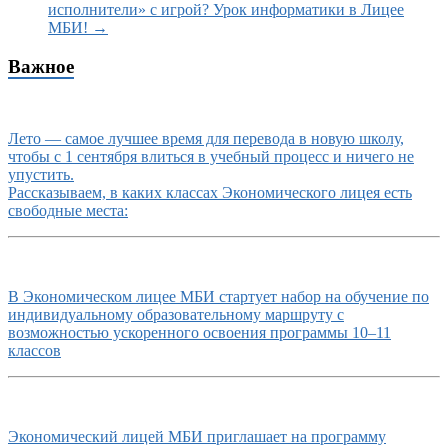
исполнители» с игрой? Урок информатики в Лицее
МБИ!
→
Важное
Лето — самое лучшее время для перевода в новую школу,
чтобы с 1 сентября влиться в учебный процесс и ничего не
упустить.
Рассказываем, в каких классах Экономического лицея есть
свободные места:
В Экономическом лицее МБИ стартует набор на обучение по
индивидуальному образовательному маршруту с
возможностью ускоренного освоения программы 10–11
классов
Экономический лицей МБИ приглашает на программу