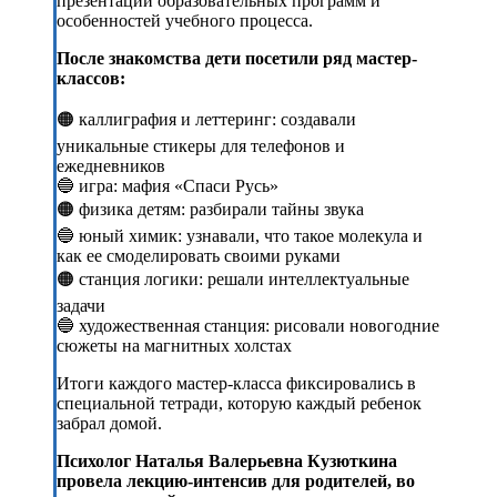
презентации образовательных программ и
особенностей учебного процесса.
После знакомства дети посетили ряд мастер-
классов:
🟠 каллиграфия и леттеринг: создавали
уникальные стикеры для телефонов и
ежедневников
🔵 игра: мафия «Спаси Русь»
🟠 физика детям: разбирали тайны звука
🔵 юный химик: узнавали, что такое молекула и
как ее смоделировать своими руками
🟠 станция логики: решали интеллектуальные
задачи
🔵 художественная станция: рисовали новогодние
сюжеты на магнитных холстах
Итоги каждого мастер-класса фиксировались в
специальной тетради, которую каждый ребенок
забрал домой.
Психолог Наталья Валерьевна Кузюткина
провела лекцию-интенсив для родителей, во