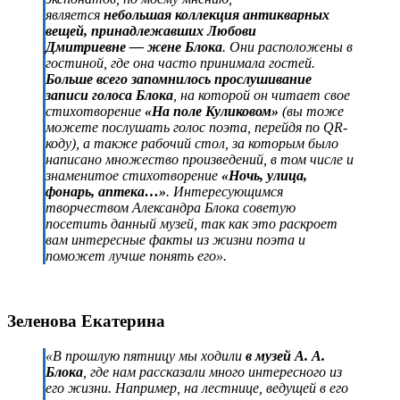
является
небольшая коллекция антикварных
вещей, принадлежавших Любови
Дмитриевне — жене Блока
. Они расположены в
гостиной, где она часто принимала гостей.
Больше всего запомнилось прослушивание
записи голоса Блока
, на которой он читает свое
стихотворение
«На поле Куликовом»
(вы тоже
можете послушать голос поэта, перейдя по QR-
коду), а также рабочий стол, за которым было
написано множество произведений, в том числе и
знаменитое стихотворение
«Ночь, улица,
фонарь, аптека…»
. Интересующимся
творчеством Александра Блока советую
посетить данный музей, так как это раскроет
вам интересные факты из жизни поэта и
поможет лучше понять его».
Зеленова Екатерина
«В прошлую пятницу мы ходили
в музей А. А.
Блока
, где нам рассказали много интересного из
его жизни. Например, на лестнице, ведущей в его