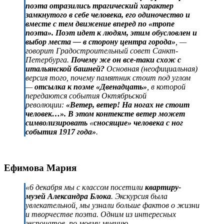
поэта отразились трагический характер
замкнутого в себе человека, его одиночество и
вместе с тем движение вперед по «тропе
поэта». Поэт идет к людям, этим обусловлен и
выбор места — в сторону центра города»
, —
говорит Градостроительный совет Санкт-
Петербурга.
Почему же он все-таки схож с
итальянской башней?
Основная (неофициальная)
версия того, почему памятник стоит под углом
—
отсылка к поэме «Двенадцать»
, в которой
передаются события Октябрьской
революции:
«Ветер, ветер! На ногах не стоит
человек…». В этом контексте ветер может
символизировать
«
сносящие» человека с ног
события 1917 года»
.
Ефимова Мария
«6 декабря мы с классом посетили
квартиру-
музей Александра Блока
. Экскурсия была
увлекательной, мы узнали больше фактов о жизни
и творчестве поэта. Одним из интересных
экспонатов, по моему мнению,