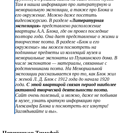
Там я нашла информацию про литературную и
мемориальную экспозиции, а также про Блока и
его окружение. Можно даже посетить
видеоэкскурсию. В разделе
«Литературная
экспозиция»
представлено расположение
квартиры А.А. Блока, где он провел последние
полтора года. Она дает представление о жизни и
творчестве поэта. В разделе «Блок и его
окружение» мы можем посмотреть на
подлинные предметы из коллекций музея и
мемориальные экспонаты из Пушкинского дома. В
числе экспонатов — материалы, связанные с
родственниками поэта. На Мемориальной
экспозиции рассказывается про то, как Блок жил
с женой Л. Д. Блок с 1912 года до начала 1920
года.
С этой квартирой связан период наиболее
активной творческой деятельности поэта.
Сайт очень полезный, и можно, даже не побывав
в музее, узнать краткую информацию про
Александра Блока и посмотреть все изнутри!
Заглядывайте и вы».
Цепенников Тимофей