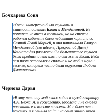
Бочкарева Соня
«Очень интересно было слушать о
взаимоотношениях
Блока
и
Менделеевой
. Ее
портрет не висел в гостиной, но на стене в
рабочем кабинете была небольшая картина со
Святой Девой Марией, и она напоминала Блоку о
Менделеевой (его идеале, Прекрасной Даме).
Комната для развлечений в большинстве случаев
была предназначена именно для жены Блока. Ведь
сам поэт оставался в спальне и не любил шум и
веселье, которым часто была окружена Любовь
Дмитриевна».
Чернова Дарья
«В эту пятницу мой класс ходил в музей-квартиру
А.А. Блока. Я, к сожалению, заболела и не смогла
посетить его вместе со всеми. Мне было очень
грустно, и я решила зайти на сайт этого музея.