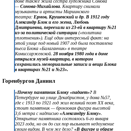
доме также жила сестра художника Сомова
—
Сомова-Михайлова
. Квартиру снимали
музыканты и артисты Мариинского
театра:
Ермов, Крушевский и др
.
В 1912 году
Александр Блок и его жена, Любовь
Дмитриевна, переехали из 23-ей в квартиру №21
из-за политической ситуации
(«политика
уплотнения»). Ещё один интересный факт: на
этой улице под новый 1907 год была поставлена
пьеса Блока «Балаганчик» в театре
Комиссаржевской.
28 ноября 1980 года в доме
открылся музей-квартира, в котором
сохранились мемориальные записи и вещи Блока
в квартирах №21 и №23».
Горенбургов Даниил
«
Почему памятник Блоку «падает»?
В
Петербурге на улице Декабристов, у дома №57,
где с 1913 по 1921 год жил великий поэт ХХ века,
стоит памятник — бронзовая фигура высотой
3,6 метра с надписью
«Александру Блоку»
.
Открытие памятника состоялось 6-го января
2023 года, но он до сих пор вызывает недоумение
своим видом. В чем же дело?
«В фигуре и образе