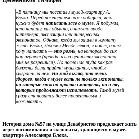
«В пятницу мы посетили музей-квартиру А.
Блока. Перед посещением нам сообщили, что
нужно будет
написать эссе о музее
. Я подумал,
что напишу, как обычно, о чем-то вроде
интерьера, экспозиции или интересных
экспонатов. Однако, когда мы зашли в комнату
жены Блока, Любови Менделеевой, я понял, о чем
хочу написать —
это рояль
, на котором до сих
пор играют (правда, из-за ценности экспоната
мне не разрешили). Но после нас туда как раз
должны были прийти музыканты, чтобы
сыграть на нем.
На мой взгляд, это очень
здорово, когда в музее есть не только экспонаты,
на которые можно просто смотреть, но и те,
которые продолжают использовать.
Такой музей
сразу становится более приветливым и
«оживает».
История дома №57 на улице Декабристов продолжает жить
через воспоминания и экспонаты, хранящиеся в музее-
квартире Александра Блока.