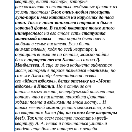
квартиру, висят постеры, которые
рассказывают о некоторых необычных фактах из
жизни писателя:
Блок очень любил посещать
луна-парк и мог кататься на каруселях до часа
ночи. Также поэт занимался спортом и был в
хорошей форме
.
В самой квартире тоже много
интересного:
на его столе есть
статуэтка
маленькой таксы
— эта порода была очень
любима в семье писателя. Если быть
внимательным, ходя по всей квартире, и
обращать внимание на детали, можно найти
даже
портрет тестя Блока
— самого
Д.
Менделеева
. А еще из окна кабинета виднеется
мост, который в народе назывался
«банным»
, но
сам же Александр Александрович назвал
его
«Мост вздохов
»
, делая отсылку на «Мост
вздохов» в Италии
. Но в отличие от
итальянского моста, петербургский назвали так,
потому что к писателю приходили фанатки,
ждали поэта и вздыхали на этом мосту… И
таких мелочей можно узнать множество, ходя
по квартирам Блока
(да, на самом деле квартиры
две!)
. Так что всем советую посетить музей-
квартиру А. А. Блока и попытаться узнать и
увидеть еще больше интересных вещей».