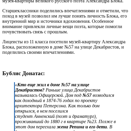
музея-квартиры великого русского поэта Александра Блока.
Старшеклассники поделились впечатлениями и отметили, что
поход в музей позволил им лучше понять личность Блока, его
внутренний мир и источники вдохновения. Особенное
внимание привлекли личные вещи поэта, которые помогли
почувствовать связь с прошлым.
Лицеисты из 11 класса посетили музей-квартиру Александра
Блока, расположенную в доме №57 на улице Декабристов, и
поделились своими впечатлениями.
Бублис Донатас:
«
Кто еще жил в доме №57 на улице
Декабристов?
Раньше улица Декабристов
называлась Офицерской. Дом под
№57
возводился
как доходный в 1874-76 годах по проекту
архитектора Петерсона. Как только дом
открылся, в нем поселился
студент Анненский (поэт и драматург),
проживавший до 1880 г в квартире №23. Позже в
этот дом переехала
жена Репина и его дети
. В