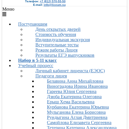
Телефон:
+7 (812) 570-55-50
E-mail:
info@liceum.su
Меню
Поступающим
День открытых дверей
Стоимость обучения
Индивидуальная экскурсия
Вступительные тесты
Режим работы Лицея
Результаты ЕГЭ выпускников
Набор в 5-11 класс
Учебный процесс
Личный кабинет лицеиста (ЕЭОС)
Педагоги лицея
Белавина Анна Михайловна
Виноградова Ирина Ивановна
Гареева Юлия Сергеевна
Дзюба Екатерина Олеговна
Ерыш Хема Васильевна
Курбанова Екатерина Юрьевна
Мульганова Елена Борисовна
Рундыгина Аглая Дмитриевна
Самойлова Елизавета Сергеевна
Тетерина Катерина Александровна