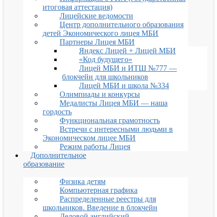
итоговая аттестация)
Лицейские ведомости
Центр дополнительного образования
детей Экономического лицея МБИ
Партнеры Лицея МБИ
Яндекс Лицей + Лицей МБИ
«Код будущего»
Лицей МБИ и ИТШ №777 —
блокчейн для школьников
Лицей МБИ и школа №334
Олимпиады и конкурсы
Медалисты Лицея МБИ — наша
гордость
Функциональная грамотность
Встречи с интересными людьми в
Экономическом лицее МБИ
Режим работы Лицея
Дополнительное
образование
Физика детям
Компьютерная графика
Распределенные реестры для
школьников. Введение в блокчейн
Деловой английский