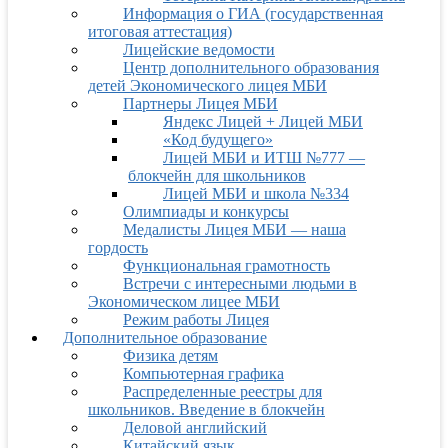
Информация о ГИА (государственная
итоговая аттестация)
Лицейские ведомости
Центр дополнительного образования
детей Экономического лицея МБИ
Партнеры Лицея МБИ
Яндекс Лицей + Лицей МБИ
«Код будущего»
Лицей МБИ и ИТШ №777 —
блокчейн для школьников
Лицей МБИ и школа №334
Олимпиады и конкурсы
Медалисты Лицея МБИ — наша
гордость
Функциональная грамотность
Встречи с интересными людьми в
Экономическом лицее МБИ
Режим работы Лицея
Дополнительное образование
Физика детям
Компьютерная графика
Распределенные реестры для
школьников. Введение в блокчейн
Деловой английский
Китайский язык