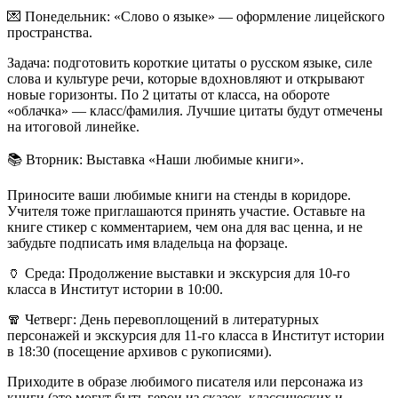
💌
Понедельник: «Слово о языке» — оформление лицейского
пространства.
Задача: подготовить короткие цитаты о русском языке, силе
слова и культуре речи, которые вдохновляют и открывают
новые горизонты. По 2 цитаты от класса, на обороте
«облачка» — класс/фамилия. Лучшие цитаты будут отмечены
на итоговой линейке.
📚
Вторник: Выставка «Наши любимые книги».
Приносите ваши любимые книги на стенды в коридоре.
Учителя тоже приглашаются принять участие. Оставьте на
книге стикер с комментарием, чем она для вас ценна, и не
забудьте подписать имя владельца на форзаце.
🏺
Среда: Продолжение выставки и экскурсия для 10-го
класса в Институт истории в 10:00.
🧣
Четверг: День перевоплощений в литературных
персонажей и экскурсия для 11-го класса в Институт истории
в 18:30 (посещение архивов с рукописями).
Приходите в образе любимого писателя или персонажа из
книги (это могут быть герои из сказок, классических и