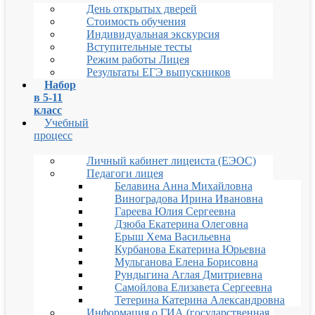
День открытых дверей
Стоимость обучения
Индивидуальная экскурсия
Вступительные тесты
Режим работы Лицея
Результаты ЕГЭ выпускников
Набор
в 5-11
класс
Учебный
процесс
Личный кабинет лицеиста (ЕЭОС)
Педагоги лицея
Белавина Анна Михайловна
Виноградова Ирина Ивановна
Гареева Юлия Сергеевна
Дзюба Екатерина Олеговна
Ерыш Хема Васильевна
Курбанова Екатерина Юрьевна
Мульганова Елена Борисовна
Рундыгина Аглая Дмитриевна
Самойлова Елизавета Сергеевна
Тетерина Катерина Александровна
Информация о ГИА (государственная