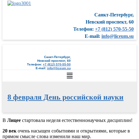
Санкт-Петербург,
Невский проспект, 60
Телефон:
+7 (812) 570-55-50
E-mail:
info@liceum.su
Санкт-Петербург,
Невский проспект, 60
Телефон:
+7 (812) 570-55-50
E-mail:
info@liceum.su
Меню
8 февраля День российской науки
Перейти
В
Лицее
стартовала неделя естественнонаучных дисциплин!
к
20 век
очень насыщен событиями и открытиями, которые в
содержимому
прямом смысле слова изменили наш мир.