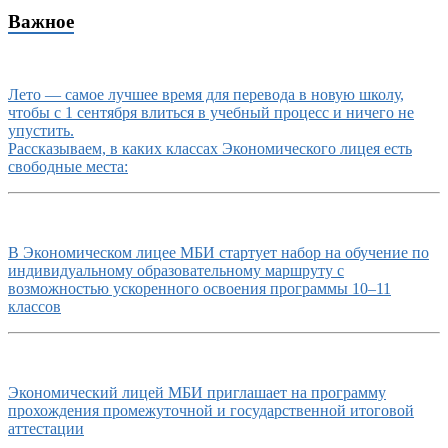
Важное
Лето — самое лучшее время для перевода в новую школу,
чтобы с 1 сентября влиться в учебный процесс и ничего не
упустить.
Рассказываем, в каких классах Экономического лицея есть
свободные места:
В Экономическом лицее МБИ стартует набор на обучение по
индивидуальному образовательному маршруту с
возможностью ускоренного освоения программы 10–11
классов
Экономический лицей МБИ приглашает на программу
прохождения промежуточной и государственной итоговой
аттестации