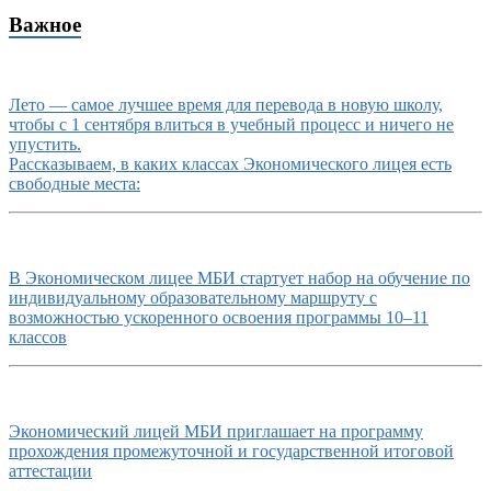
Важное
Лето — самое лучшее время для перевода в новую школу,
чтобы с 1 сентября влиться в учебный процесс и ничего не
упустить.
Рассказываем, в каких классах Экономического лицея есть
свободные места:
В Экономическом лицее МБИ стартует набор на обучение по
индивидуальному образовательному маршруту с
возможностью ускоренного освоения программы 10–11
классов
Экономический лицей МБИ приглашает на программу
прохождения промежуточной и государственной итоговой
аттестации