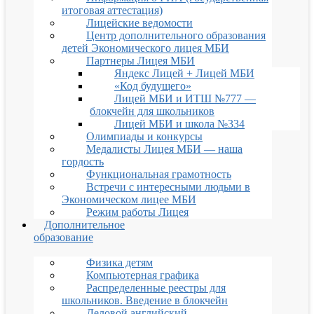
итоговая аттестация)
Лицейские ведомости
Центр дополнительного образования
детей Экономического лицея МБИ
Партнеры Лицея МБИ
Яндекс Лицей + Лицей МБИ
«Код будущего»
Лицей МБИ и ИТШ №777 —
блокчейн для школьников
Лицей МБИ и школа №334
Олимпиады и конкурсы
Медалисты Лицея МБИ — наша
гордость
Функциональная грамотность
Встречи с интересными людьми в
Экономическом лицее МБИ
Режим работы Лицея
Дополнительное
образование
Физика детям
Компьютерная графика
Распределенные реестры для
школьников. Введение в блокчейн
Деловой английский