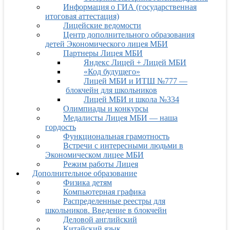
Информация о ГИА (государственная
итоговая аттестация)
Лицейские ведомости
Центр дополнительного образования
детей Экономического лицея МБИ
Партнеры Лицея МБИ
Яндекс Лицей + Лицей МБИ
«Код будущего»
Лицей МБИ и ИТШ №777 —
блокчейн для школьников
Лицей МБИ и школа №334
Олимпиады и конкурсы
Медалисты Лицея МБИ — наша
гордость
Функциональная грамотность
Встречи с интересными людьми в
Экономическом лицее МБИ
Режим работы Лицея
Дополнительное образование
Физика детям
Компьютерная графика
Распределенные реестры для
школьников. Введение в блокчейн
Деловой английский
Китайский язык