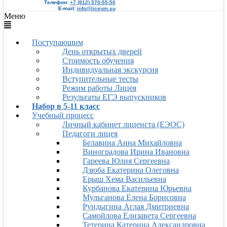
Телефон:
+7 (812) 570-55-50
E-mail:
info@liceum.su
Меню
Поступающим
День открытых дверей
Стоимость обучения
Индивидуальная экскурсия
Вступительные тесты
Режим работы Лицея
Результаты ЕГЭ выпускников
Набор в 5-11 класс
Учебный процесс
Личный кабинет лицеиста (ЕЭОС)
Педагоги лицея
Белавина Анна Михайловна
Виноградова Ирина Ивановна
Гареева Юлия Сергеевна
Дзюба Екатерина Олеговна
Ерыш Хема Васильевна
Курбанова Екатерина Юрьевна
Мульганова Елена Борисовна
Рундыгина Аглая Дмитриевна
Самойлова Елизавета Сергеевна
Тетерина Катерина Александровна