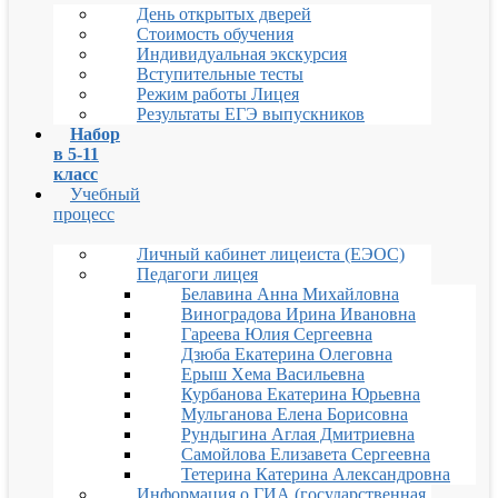
День открытых дверей
Стоимость обучения
Индивидуальная экскурсия
Вступительные тесты
Режим работы Лицея
Результаты ЕГЭ выпускников
Набор
в 5-11
класс
Учебный
процесс
Личный кабинет лицеиста (ЕЭОС)
Педагоги лицея
Белавина Анна Михайловна
Виноградова Ирина Ивановна
Гареева Юлия Сергеевна
Дзюба Екатерина Олеговна
Ерыш Хема Васильевна
Курбанова Екатерина Юрьевна
Мульганова Елена Борисовна
Рундыгина Аглая Дмитриевна
Самойлова Елизавета Сергеевна
Тетерина Катерина Александровна
Информация о ГИА (государственная