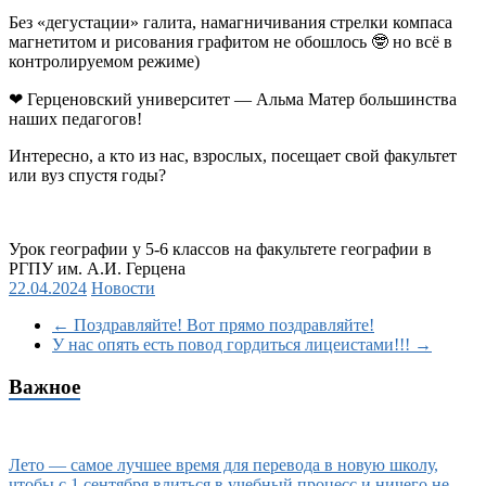
Без «дегустации» галита, намагничивания стрелки компаса
магнетитом и рисования графитом не обошлось
🤓
но всё в
контролируемом режиме)
❤
Герценовский университет — Альма Матер большинства
наших педагогов!
Интересно, а кто из нас, взрослых, посещает свой факультет
или вуз спустя годы?
Урок географии у 5-6 классов на факультете географии в
РГПУ им. А.И. Герцена
22.04.2024
Новости
←
Поздравляйте! Вот прямо поздравляйте!
У нас опять есть повод гордиться лицеистами!!!
→
Важное
Лето — самое лучшее время для перевода в новую школу,
чтобы с 1 сентября влиться в учебный процесс и ничего не