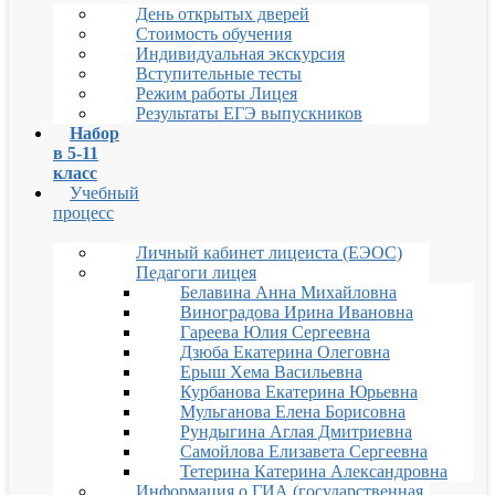
День открытых дверей
Стоимость обучения
Индивидуальная экскурсия
Вступительные тесты
Режим работы Лицея
Результаты ЕГЭ выпускников
Набор
в 5-11
класс
Учебный
процесс
Личный кабинет лицеиста (ЕЭОС)
Педагоги лицея
Белавина Анна Михайловна
Виноградова Ирина Ивановна
Гареева Юлия Сергеевна
Дзюба Екатерина Олеговна
Ерыш Хема Васильевна
Курбанова Екатерина Юрьевна
Мульганова Елена Борисовна
Рундыгина Аглая Дмитриевна
Самойлова Елизавета Сергеевна
Тетерина Катерина Александровна
Информация о ГИА (государственная