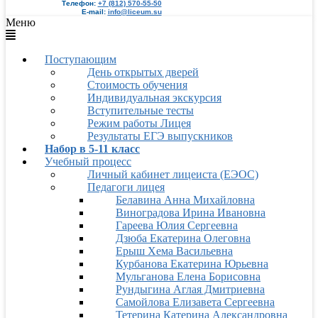
Телефон:
+7 (812) 570-55-50
E-mail:
info@liceum.su
Меню
Поступающим
День открытых дверей
Стоимость обучения
Индивидуальная экскурсия
Вступительные тесты
Режим работы Лицея
Результаты ЕГЭ выпускников
Набор в 5-11 класс
Учебный процесс
Личный кабинет лицеиста (ЕЭОС)
Педагоги лицея
Белавина Анна Михайловна
Виноградова Ирина Ивановна
Гареева Юлия Сергеевна
Дзюба Екатерина Олеговна
Ерыш Хема Васильевна
Курбанова Екатерина Юрьевна
Мульганова Елена Борисовна
Рундыгина Аглая Дмитриевна
Самойлова Елизавета Сергеевна
Тетерина Катерина Александровна