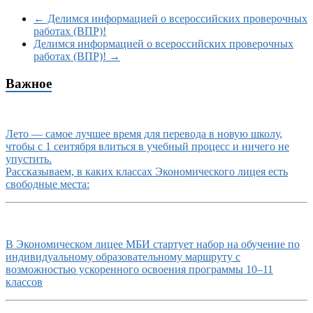
←
Делимся информацией о всероссийских проверочных
работах (ВПР)!
Делимся информацией о всероссийских проверочных
работах (ВПР)!
→
Важное
Лето — самое лучшее время для перевода в новую школу,
чтобы с 1 сентября влиться в учебный процесс и ничего не
упустить.
Рассказываем, в каких классах Экономического лицея есть
свободные места:
В Экономическом лицее МБИ стартует набор на обучение по
индивидуальному образовательному маршруту с
возможностью ускоренного освоения программы 10–11
классов