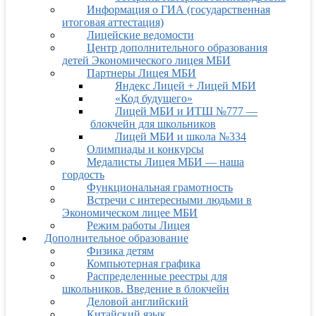
Информация о ГИА (государственная
итоговая аттестация)
Лицейские ведомости
Центр дополнительного образования
детей Экономического лицея МБИ
Партнеры Лицея МБИ
Яндекс Лицей + Лицей МБИ
«Код будущего»
Лицей МБИ и ИТШ №777 —
блокчейн для школьников
Лицей МБИ и школа №334
Олимпиады и конкурсы
Медалисты Лицея МБИ — наша
гордость
Функциональная грамотность
Встречи с интересными людьми в
Экономическом лицее МБИ
Режим работы Лицея
Дополнительное образование
Физика детям
Компьютерная графика
Распределенные реестры для
школьников. Введение в блокчейн
Деловой английский
Китайский язык