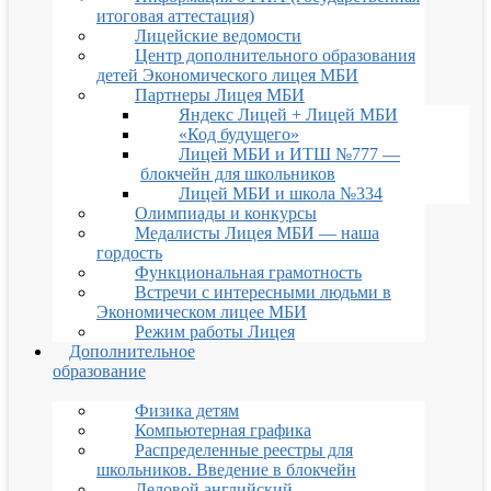
итоговая аттестация)
Лицейские ведомости
Центр дополнительного образования
детей Экономического лицея МБИ
Партнеры Лицея МБИ
Яндекс Лицей + Лицей МБИ
«Код будущего»
Лицей МБИ и ИТШ №777 —
блокчейн для школьников
Лицей МБИ и школа №334
Олимпиады и конкурсы
Медалисты Лицея МБИ — наша
гордость
Функциональная грамотность
Встречи с интересными людьми в
Экономическом лицее МБИ
Режим работы Лицея
Дополнительное
образование
Физика детям
Компьютерная графика
Распределенные реестры для
школьников. Введение в блокчейн
Деловой английский