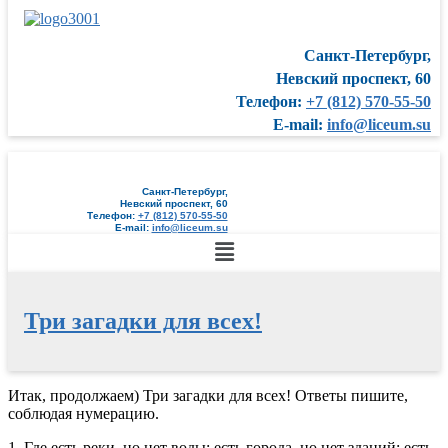
Санкт-Петербург,
Невский проспект, 60
Телефон:
+7 (812) 570-55-50
E-mail:
info@liceum.su
Санкт-Петербург,
Невский проспект, 60
Телефон:
+7 (812) 570-55-50
E-mail:
info@liceum.su
Меню
Три загадки для всех!
Перейти
Итак, продолжаем) Три загадки для всех! Ответы пишите,
к
соблюдая нумерацию.
содержимому
1. Где есть реки, но нет воды; есть города, но нет зданий; есть