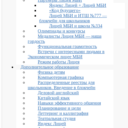
Партнеры Лицея МБИ
Яндекс Лицей + Лицей МБИ
«Код будущего»
Лицей МБИ и ИТШ №777 —
блокчейн для школьников
Лицей МБИ и школа №334
Олимпиады и конкурсы
Медалисты Лицея МБИ — наша
гордость
Функциональная грамотность
Встречи с интересными людьми в
Экономическом лицее МБИ
Режим работы Лицея
Дополнительное образование
Физика детям
Компьютерная графика
Распределенные реестры для
школьников. Введение в блокчейн
Деловой английский
Китайский язык
Навыки эффективного общения
Планирование и цели
Леттеринг и каллиграфия
Театральная студия
Яндекс Лицей