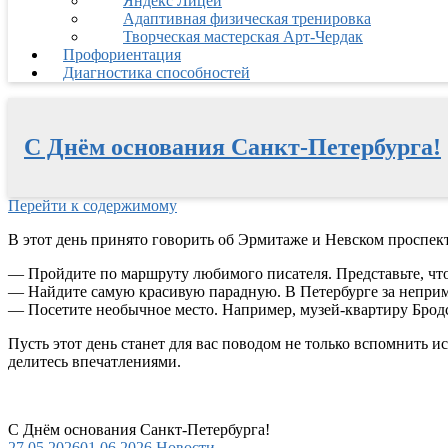
Яндекс Лицей
Адаптивная физическая тренировка
Творческая мастерская Арт-Чердак
Профориентация
Диагностика способностей
С Днём основания Санкт-Петербурга!
Перейти к содержимому
В этот день принято говорить об Эрмитаже и Невском проспект
— Пройдите по маршруту любимого писателя. Представьте, что
— Найдите самую красивую парадную. В Петербурге за неприм
— Посетите необычное место. Например, музей-квартиру Бродс
Пусть этот день станет для вас поводом не только вспомнить 
делитесь впечатлениями.
С Днём основания Санкт-Петербурга!
27.05.2026
01.06.2026
Новости