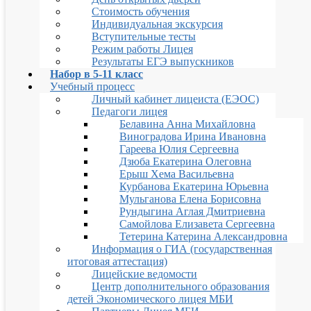
Стоимость обучения
Индивидуальная экскурсия
Вступительные тесты
Режим работы Лицея
Результаты ЕГЭ выпускников
Набор в 5-11 класс
Учебный процесс
Личный кабинет лицеиста (ЕЭОС)
Педагоги лицея
Белавина Анна Михайловна
Виноградова Ирина Ивановна
Гареева Юлия Сергеевна
Дзюба Екатерина Олеговна
Ерыш Хема Васильевна
Курбанова Екатерина Юрьевна
Мульганова Елена Борисовна
Рундыгина Аглая Дмитриевна
Самойлова Елизавета Сергеевна
Тетерина Катерина Александровна
Информация о ГИА (государственная
итоговая аттестация)
Лицейские ведомости
Центр дополнительного образования
детей Экономического лицея МБИ