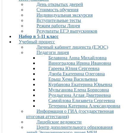
День открытых дверей
Стоимость обучения
Индивидуальная экскурсия
Вступительные тесты
Режим работы Лицея
Результаты ЕГЭ выпускников
Набор в 5-11 класс
Учебный процесс
Личный кабинет лицеиста (ЕЭОС)
Педагоги лицея
Белавина Анна Михайловна
Виноградова Ирина Ивановна
Гареева Юлия Сергеевна
Дзюба Екатерина Олеговна
Ерыш Хема Васильевна
Курбанова Екатерина Юрьевна
Мульганова Елена Борисовна
Рундыгина Аглая Дмитриевна
Самойлова Елизавета Сергеевна
Тетерина Катерина Александровна
Информация о ГИА (государственная
итоговая аттестация)
Лицейские ведомости
Центр дополнительного образования
детей Экономического лицея МБИ