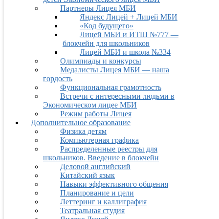
Партнеры Лицея МБИ
Яндекс Лицей + Лицей МБИ
«Код будущего»
Лицей МБИ и ИТШ №777 —
блокчейн для школьников
Лицей МБИ и школа №334
Олимпиады и конкурсы
Медалисты Лицея МБИ — наша
гордость
Функциональная грамотность
Встречи с интересными людьми в
Экономическом лицее МБИ
Режим работы Лицея
Дополнительное образование
Физика детям
Компьютерная графика
Распределенные реестры для
школьников. Введение в блокчейн
Деловой английский
Китайский язык
Навыки эффективного общения
Планирование и цели
Леттеринг и каллиграфия
Театральная студия