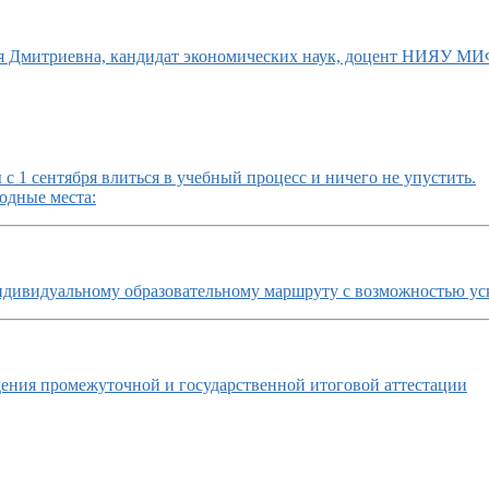
ья Дмитриевна, кандидат экономических наук, доцент НИЯУ М
с 1 сентября влиться в учебный процесс и ничего не упустить.
одные места:
ндивидуальному образовательному маршруту с возможностью ус
ния промежуточной и государственной итоговой аттестации