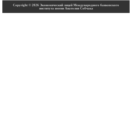
Copyright © 2026 Экономический лицей Международного банковского
института имени Анатолия Собчака