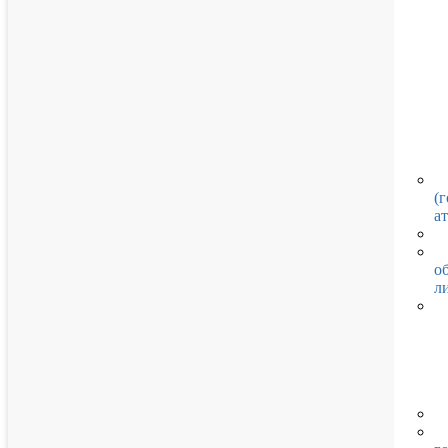
(
ат
о
л