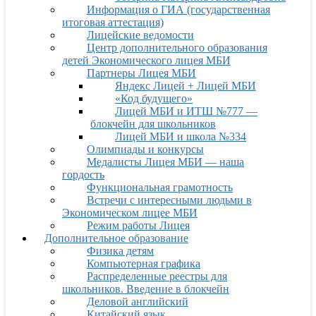
Информация о ГИА (государственная
итоговая аттестация)
Лицейские ведомости
Центр дополнительного образования
детей Экономического лицея МБИ
Партнеры Лицея МБИ
Яндекс Лицей + Лицей МБИ
«Код будущего»
Лицей МБИ и ИТШ №777 —
блокчейн для школьников
Лицей МБИ и школа №334
Олимпиады и конкурсы
Медалисты Лицея МБИ — наша
гордость
Функциональная грамотность
Встречи с интересными людьми в
Экономическом лицее МБИ
Режим работы Лицея
Дополнительное образование
Физика детям
Компьютерная графика
Распределенные реестры для
школьников. Введение в блокчейн
Деловой английский
Китайский язык