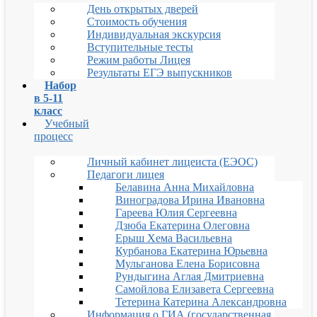
День открытых дверей
Стоимость обучения
Индивидуальная экскурсия
Вступительные тесты
Режим работы Лицея
Результаты ЕГЭ выпускников
Набор
в 5-11
класс
Учебный
процесс
Личный кабинет лицеиста (ЕЭОС)
Педагоги лицея
Белавина Анна Михайловна
Виноградова Ирина Ивановна
Гареева Юлия Сергеевна
Дзюба Екатерина Олеговна
Ерыш Хема Васильевна
Курбанова Екатерина Юрьевна
Мульганова Елена Борисовна
Рундыгина Аглая Дмитриевна
Самойлова Елизавета Сергеевна
Тетерина Катерина Александровна
Информация о ГИА (государственная