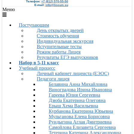
Телефон:
+7 (812) 570-55-50
E-mail:
info@liceum.su
Меню
Поступающим
День открытых дверей
Стоимость обучения
Индивидуальная экскурсия
Вступительные тесты
Режим работы Лицея
Результаты ЕГЭ выпускников
Набор в 5-11 класс
Учебный процесс
Личный кабинет лицеиста (ЕЭОС)
Педагоги лицея
Белавина Анна Михайловна
Виноградова Ирина Ивановна
Гареева Юлия Сергеевна
Дзюба Екатерина Олеговна
Ерыш Хема Васильевна
Курбанова Екатерина Юрьевна
Мульганова Елена Борисовна
Рундыгина Аглая Дмитриевна
Самойлова Елизавета Сергеевна
Тетерина Катерина Александровна