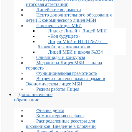
итоговая аттестация)
Лицейские ведомости
Центр дополнительного образования
детей Экономического лицея МБИ
Партнеры Лицея МБИ
Яндекс Лицей + Лицей МБИ
«Код будущего»
Лицей МБИ и ИТШ №777 —
блокчейн для школьников
Лицей МБИ и школа №334
Олимпиады и конкурсы
Медалисты Лицея МБИ — наша
гордость
Функциональная грамотность
Встречи с интересными людьми в
Экономическом лицее МБИ
Режим работы Лицея
Дополнительное
образование
Физика детям
Компьютерная графика
Распределенные реестры для
школьников. Введение в блокчейн
Деловой английский