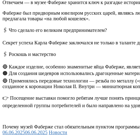
Отвечаем — в музее Фаберже хранится ключ к разгадке истор
Фаберже был придворным ювелиром русских царей, являясь люб
предлагала товары «на любой кошелек».
🖇 Что сделало его великим предпринимателем?
Секрет успеха Карла Фаберже заключался не только в таланте 
🖇 Роскошь и мастерство
🔵 Каждое изделие, особенно знаменитые яйца Фаберже, явля
🟠 Для создания шедевров использовались драгоценные матери
🔵 Применялись передовые технологии — резьба по металлу (
созданное к коронации Николая II. Внутри — миниатюрная коп
👉 Посещение выставки помогло ребятам лучше понять принци
определенной группы потребителей и было направлено на удо
Почему музей Фаберже стал обязательным пунктом программы
06.06.2025
06.06.2025
Новости