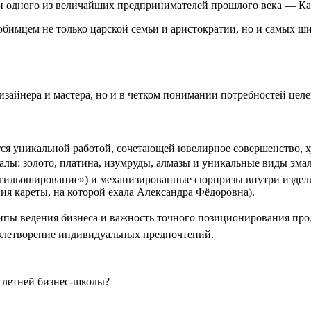
ии одного из величайших предпринимателей прошлого века — К
имцем не только царской семьи и аристократии, но и самых ши
дизайнера и мастера, но и в четком понимании потребностей це
ется уникальной работой, сочетающей ювелирное совершенство,
алы: золото, платина, изумруды, алмазы и уникальные виды эмал
«гильоширование») и механизированные сюрпризы внутри издел
ия кареты, на которой ехала Александра Фёдоровна).
пы ведения бизнеса и важность точного позиционирования прод
влетворение индивидуальных предпочтений.
 летней бизнес-школы?