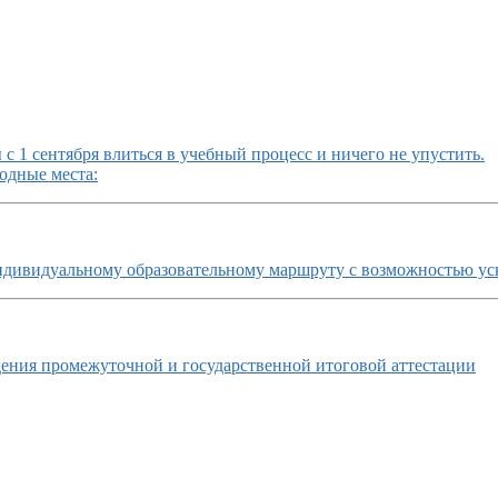
с 1 сентября влиться в учебный процесс и ничего не упустить.
одные места:
ндивидуальному образовательному маршруту с возможностью ус
ния промежуточной и государственной итоговой аттестации