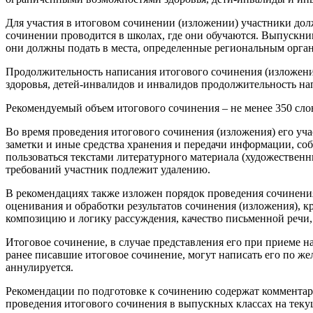
Для участия в итоговом сочинении (изложении) участники долж
сочинении проводится в школах, где они обучаются. Выпускни
они должны подать в места, определенные региональным орга
Продолжительность написания итогового сочинения (изложения
здоровья, детей-инвалидов и инвалидов продолжительность нап
Рекомендуемый объем итогового сочинения – не менее 350 сло
Во время проведения итогового сочинения (изложения) его уча
заметки и иные средства хранения и передачи информации, со
пользоваться текстами литературного материала (художествен
требований участник подлежит удалению.
В рекомендациях также изложен порядок проведения сочинения
оценивания и обработки результатов сочинения (изложения), к
композицию и логику рассуждения, качество письменной речи,
Итоговое сочинение, в случае представления его при приеме н
ранее писавшие итоговое сочинение, могут написать его по же
аннулируется.
Рекомендации по подготовке к сочинению содержат коммента
проведения итогового сочинения в выпускных классах на теку