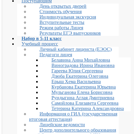
Поступающим
День открытых дверей
Стоимость обучения
Индивидуальная экскурсия
Вступительные тесты
Режим работы Лицея
Результаты ЕГЭ выпускников
Набор в 5-11 класс
Учебный процесс
Личный кабинет лицеиста (ЕЭОС)
Педагоги лицея
Белавина Анна Михайловна
Виноградова Ирина Ивановна
Гареева Юлия Сергеевна
Дзюба Екатерина Олеговна
Ерыш Хема Васильевна
Курбанова Екатерина Юрьевна
Мульганова Елена Борисовна
Рундыгина Аглая Дмитриевна
Самойлова Елизавета Сергеевна
Тетерина Катерина Александровна
Информация о ГИА (государственная
итоговая аттестация)
Лицейские ведомости
Центр дополнительного образования