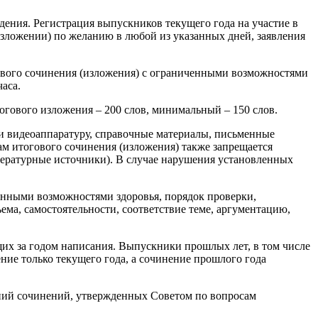
едения. Регистрация выпускников текущего года на участие в
изложении) по желанию в любой из указанных дней, заявления
гового сочинения (изложения) с ограниченными возможностями
аса.
гового изложения – 200 слов, минимальный – 150 слов.
- и видеоаппаратуру, справочные материалы, письменные
ам итогового сочинения (изложения) также запрещается
тературные источники). В случае нарушения установленных
енными возможностями здоровья, порядок проверки,
ема, самостоятельности, соответствие теме, аргументацию,
ющих за годом написания. Выпускники прошлых лет, в том числе
ние только текущего года, а сочинение прошлого года
ний сочинений, утвержденных Советом по вопросам