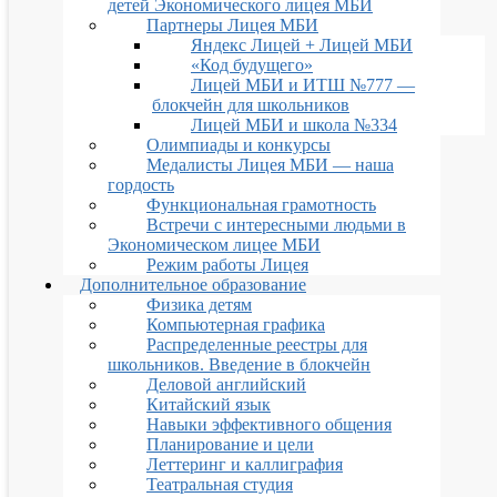
детей Экономического лицея МБИ
Партнеры Лицея МБИ
Яндекс Лицей + Лицей МБИ
«Код будущего»
Лицей МБИ и ИТШ №777 —
блокчейн для школьников
Лицей МБИ и школа №334
Олимпиады и конкурсы
Медалисты Лицея МБИ — наша
гордость
Функциональная грамотность
Встречи с интересными людьми в
Экономическом лицее МБИ
Режим работы Лицея
Дополнительное образование
Физика детям
Компьютерная графика
Распределенные реестры для
школьников. Введение в блокчейн
Деловой английский
Китайский язык
Навыки эффективного общения
Планирование и цели
Леттеринг и каллиграфия
Театральная студия