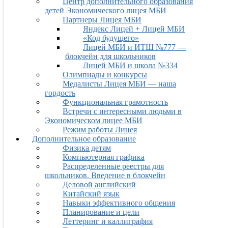
Центр дополнительного образования
детей Экономического лицея МБИ
Партнеры Лицея МБИ
Яндекс Лицей + Лицей МБИ
«Код будущего»
Лицей МБИ и ИТШ №777 —
блокчейн для школьников
Лицей МБИ и школа №334
Олимпиады и конкурсы
Медалисты Лицея МБИ — наша
гордость
Функциональная грамотность
Встречи с интересными людьми в
Экономическом лицее МБИ
Режим работы Лицея
Дополнительное образование
Физика детям
Компьютерная графика
Распределенные реестры для
школьников. Введение в блокчейн
Деловой английский
Китайский язык
Навыки эффективного общения
Планирование и цели
Леттеринг и каллиграфия