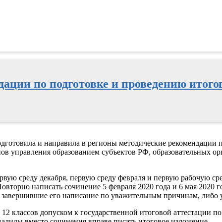
ции по подготовке и проведению итогов
подготовила и направила в регионы методические рекомендации 
нов управления образованием субъектов РФ, образовательных ор
рвую среду декабря, первую среду февраля и первую рабочую ср
 Повторно написать сочинение 5 февраля 2020 года и 6 мая 202
не завершившие его написание по уважительным причинам, либо 
 12 классов допуском к государственной итоговой аттестации п
алиды вместо сочинения вправе писать итоговое изложение.