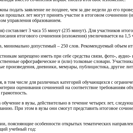
ны подать заявление не позднее, чем за две недели до его пров
ки прошлых лет могут принять участие в итоговом сочинении (
ном управления образованием.
) составляет 3 часа 55 минут (235 минут). Для участников ито
исания итогового сочинения (изложения) увеличивается на 1,5 ч
в, минимально допустимый – 250 слов. Рекомендуемый объем ито
стникам запрещено иметь при себе средства связи, фото-, аудио
бственные орфографические и (или) толковые словари. Участник
ные произведения, дневники, мемуары, публицистика, другие ли
, в том числе для различных категорий обучающихся с огранич
ритерии оценивания сочинений на соответствие требованиям объ
 грамотность.
а обучение в вузы, действительно в течение четырех лет, следу
ланию. При этом в вузы они смогут представить итоговое сочине
рии, поясняющие особенности открытых тематических направле
щий учебный год: