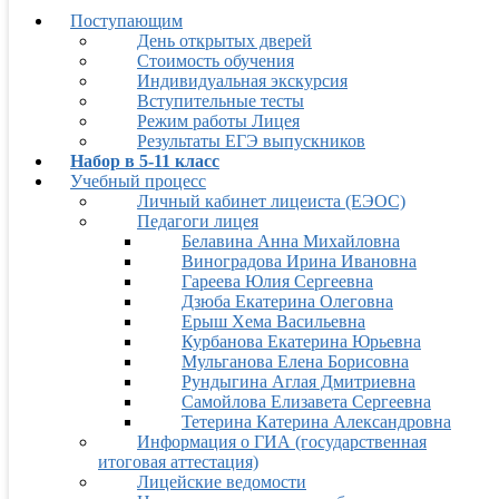
Поступающим
День открытых дверей
Стоимость обучения
Индивидуальная экскурсия
Вступительные тесты
Режим работы Лицея
Результаты ЕГЭ выпускников
Набор в 5-11 класс
Учебный процесс
Личный кабинет лицеиста (ЕЭОС)
Педагоги лицея
Белавина Анна Михайловна
Виноградова Ирина Ивановна
Гареева Юлия Сергеевна
Дзюба Екатерина Олеговна
Ерыш Хема Васильевна
Курбанова Екатерина Юрьевна
Мульганова Елена Борисовна
Рундыгина Аглая Дмитриевна
Самойлова Елизавета Сергеевна
Тетерина Катерина Александровна
Информация о ГИА (государственная
итоговая аттестация)
Лицейские ведомости