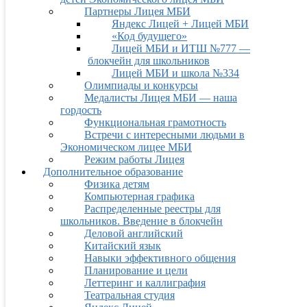
Партнеры Лицея МБИ
Яндекс Лицей + Лицей МБИ
«Код будущего»
Лицей МБИ и ИТШ №777 —
блокчейн для школьников
Лицей МБИ и школа №334
Олимпиады и конкурсы
Медалисты Лицея МБИ — наша
гордость
Функциональная грамотность
Встречи с интересными людьми в
Экономическом лицее МБИ
Режим работы Лицея
Дополнительное образование
Физика детям
Компьютерная графика
Распределенные реестры для
школьников. Введение в блокчейн
Деловой английский
Китайский язык
Навыки эффективного общения
Планирование и цели
Леттеринг и каллиграфия
Театральная студия