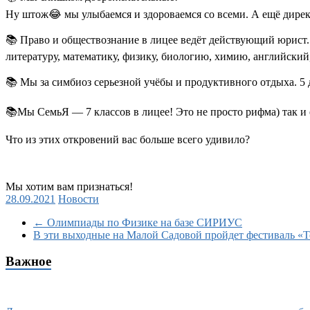
Ну штож
😂
мы улыбаемся и здороваемся со всеми. А ещë дирек
📚
Право и обществознание в лицее ведёт действующий юрист.
литературу, математику, физику, биологию, химию, английски
📚
Мы за симбиоз серьезной учёбы и продуктивного отдыха. 5 д
📚
Мы СемьЯ — 7 классов в лицее! Это не просто рифма) так и 
Что из этих откровений вас больше всего удивило?
Мы хотим вам признаться!
28.09.2021
Новости
←
Олимпиады по Физике на базе СИРИУС
В эти выходные на Малой Садовой пройдет фестиваль «Т
Важное