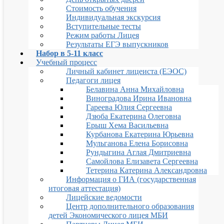
Стоимость обучения
Индивидуальная экскурсия
Вступительные тесты
Режим работы Лицея
Результаты ЕГЭ выпускников
Набор в 5-11 класс
Учебный процесс
Личный кабинет лицеиста (ЕЭОС)
Педагоги лицея
Белавина Анна Михайловна
Виноградова Ирина Ивановна
Гареева Юлия Сергеевна
Дзюба Екатерина Олеговна
Ерыш Хема Васильевна
Курбанова Екатерина Юрьевна
Мульганова Елена Борисовна
Рундыгина Аглая Дмитриевна
Самойлова Елизавета Сергеевна
Тетерина Катерина Александровна
Информация о ГИА (государственная
итоговая аттестация)
Лицейские ведомости
Центр дополнительного образования
детей Экономического лицея МБИ