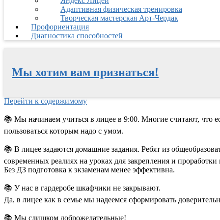
Яндекс Лицей
Адаптивная физическая тренировка
Творческая мастерская Арт-Чердак
Профориентация
Диагностика способностей
Мы хотим вам признаться!
Перейти к содержимому
📚
Мы начинаем учиться в лицее в 9:00. Многие считают, что е
пользоваться которым надо с умом.
📚
В лицее задаются домашние задания. Ребят из общеобразоват
современных реалиях на уроках для закрепления и проработки 
Без ДЗ подготовка к экзаменам менее эффективна.
📚
У нас в гардеробе шкафчики не закрывают.
Да, в лицее как в семье мы надеемся сформировать доверитель
📚
Мы слишком доброжелательные!