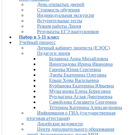
День открытых дверей
Стоимость обучения
Индивидуальная экскурсия
Вступительные тесты
Режим работы Лицея
Результаты ЕГЭ выпускников
Набор в 5-11 класс
Учебный процесс
Личный кабинет лицеиста (ЕЭОС)
Педагоги лицея
Белавина Анна Михайловна
Виноградова Ирина Ивановна
Гареева Юлия Сергеевна
Дзюба Екатерина Олеговна
Ерыш Хема Васильевна
Курбанова Екатерина Юрьевна
Мульганова Елена Борисовна
Рундыгина Аглая Дмитриевна
Самойлова Елизавета Сергеевна
Тетерина Катерина Александровна
Информация о ГИА (государственная
итоговая аттестация)
Лицейские ведомости
Центр дополнительного образования
детей Экономического лицея МБИ