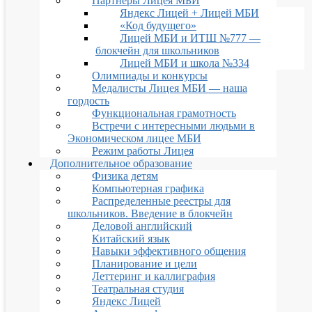
Партнеры Лицея МБИ
Яндекс Лицей + Лицей МБИ
«Код будущего»
Лицей МБИ и ИТШ №777 —
блокчейн для школьников
Лицей МБИ и школа №334
Олимпиады и конкурсы
Медалисты Лицея МБИ — наша
гордость
Функциональная грамотность
Встречи с интересными людьми в
Экономическом лицее МБИ
Режим работы Лицея
Дополнительное образование
Физика детям
Компьютерная графика
Распределенные реестры для
школьников. Введение в блокчейн
Деловой английский
Китайский язык
Навыки эффективного общения
Планирование и цели
Леттеринг и каллиграфия
Театральная студия
Яндекс Лицей