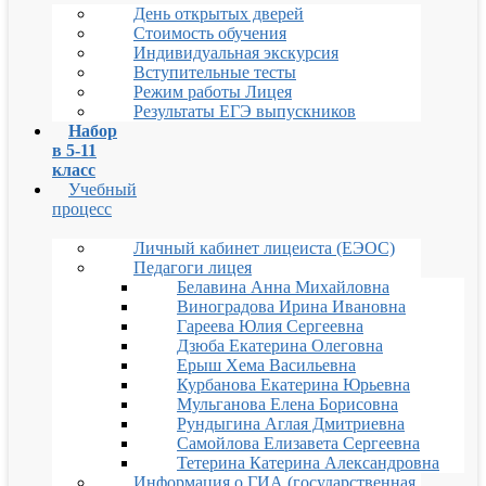
День открытых дверей
Стоимость обучения
Индивидуальная экскурсия
Вступительные тесты
Режим работы Лицея
Результаты ЕГЭ выпускников
Набор
в 5-11
класс
Учебный
процесс
Личный кабинет лицеиста (ЕЭОС)
Педагоги лицея
Белавина Анна Михайловна
Виноградова Ирина Ивановна
Гареева Юлия Сергеевна
Дзюба Екатерина Олеговна
Ерыш Хема Васильевна
Курбанова Екатерина Юрьевна
Мульганова Елена Борисовна
Рундыгина Аглая Дмитриевна
Самойлова Елизавета Сергеевна
Тетерина Катерина Александровна
Информация о ГИА (государственная