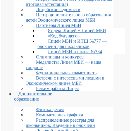
итоговая аттестация)
Лицейские ведомости
Центр дополнительного образования
детей Экономического лицея МБИ
Партнеры Лицея МБИ
Яндекс Лицей + Лицей МБИ
«Код будущего»
Лицей МБИ и ИТШ №777 —
блокчейн для школьников
Лицей МБИ и школа №334
Олимпиады и конкурсы
Медалисты Лицея МБИ — наша
гордость
Функциональная грамотность
Встречи с интересными людьми в
Экономическом лицее МБИ
Режим работы Лицея
Дополнительное
образование
Физика детям
Компьютерная графика
Распределенные реестры для
школьников. Введение в блокчейн
Деловой английский