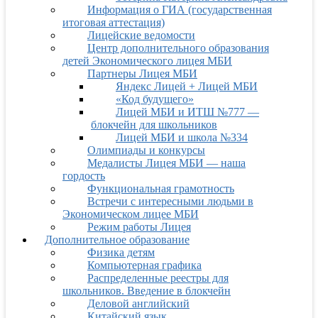
Информация о ГИА (государственная
итоговая аттестация)
Лицейские ведомости
Центр дополнительного образования
детей Экономического лицея МБИ
Партнеры Лицея МБИ
Яндекс Лицей + Лицей МБИ
«Код будущего»
Лицей МБИ и ИТШ №777 —
блокчейн для школьников
Лицей МБИ и школа №334
Олимпиады и конкурсы
Медалисты Лицея МБИ — наша
гордость
Функциональная грамотность
Встречи с интересными людьми в
Экономическом лицее МБИ
Режим работы Лицея
Дополнительное образование
Физика детям
Компьютерная графика
Распределенные реестры для
школьников. Введение в блокчейн
Деловой английский
Китайский язык