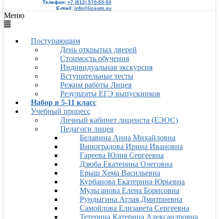
Телефон:
+7 (812) 570-55-50
E-mail:
info@liceum.su
Меню
Поступающим
День открытых дверей
Стоимость обучения
Индивидуальная экскурсия
Вступительные тесты
Режим работы Лицея
Результаты ЕГЭ выпускников
Набор в 5-11 класс
Учебный процесс
Личный кабинет лицеиста (ЕЭОС)
Педагоги лицея
Белавина Анна Михайловна
Виноградова Ирина Ивановна
Гареева Юлия Сергеевна
Дзюба Екатерина Олеговна
Ерыш Хема Васильевна
Курбанова Екатерина Юрьевна
Мульганова Елена Борисовна
Рундыгина Аглая Дмитриевна
Самойлова Елизавета Сергеевна
Тетерина Катерина Александровна