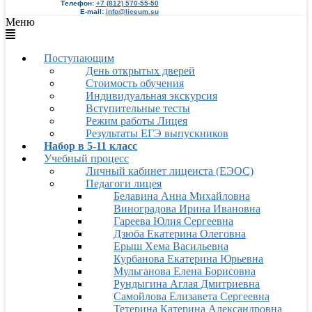
Телефон:
+7 (812) 570-55-50
E-mail:
info@liceum.su
Меню
Поступающим
День открытых дверей
Стоимость обучения
Индивидуальная экскурсия
Вступительные тесты
Режим работы Лицея
Результаты ЕГЭ выпускников
Набор в 5-11 класс
Учебный процесс
Личный кабинет лицеиста (ЕЭОС)
Педагоги лицея
Белавина Анна Михайловна
Виноградова Ирина Ивановна
Гареева Юлия Сергеевна
Дзюба Екатерина Олеговна
Ерыш Хема Васильевна
Курбанова Екатерина Юрьевна
Мульганова Елена Борисовна
Рундыгина Аглая Дмитриевна
Самойлова Елизавета Сергеевна
Тетерина Катерина Александровна