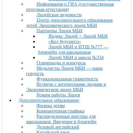
Информация о ГИА (государственная
итоговая аттестация)
Лицейские ведомости
Центр дополнительного образования
детей Экономического лицея МБИ
Партнеры Лицея МБИ
Яндекс Лицей + Лицей МБИ
«Код будущего»
Лицей МБИ и ИТШ №777 —
блокчейн для школьников
Лицей МБИ и школа №334
Олимпиады и конкурсы
Медалисты Лицея МБИ — наша
гордость
Функциональная грамотность
Встречи с интересными людьми в
Экономическом лицее МБИ
Режим работы Лицея
Дополнительное образование
Физика детям
Компьютерная графика
Распределенные реестры для
школьников. Введение в блокчейн
Деловой английский
Китайский язык