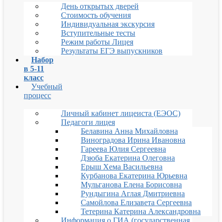
День открытых дверей
Стоимость обучения
Индивидуальная экскурсия
Вступительные тесты
Режим работы Лицея
Результаты ЕГЭ выпускников
Набор
в 5-11
класс
Учебный
процесс
Личный кабинет лицеиста (ЕЭОС)
Педагоги лицея
Белавина Анна Михайловна
Виноградова Ирина Ивановна
Гареева Юлия Сергеевна
Дзюба Екатерина Олеговна
Ерыш Хема Васильевна
Курбанова Екатерина Юрьевна
Мульганова Елена Борисовна
Рундыгина Аглая Дмитриевна
Самойлова Елизавета Сергеевна
Тетерина Катерина Александровна
Информация о ГИА (государственная