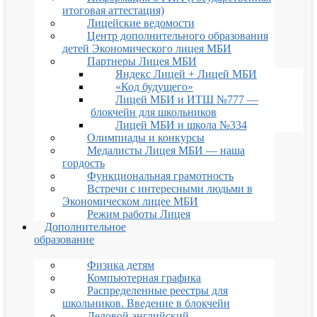
итоговая аттестация)
Лицейские ведомости
Центр дополнительного образования
детей Экономического лицея МБИ
Партнеры Лицея МБИ
Яндекс Лицей + Лицей МБИ
«Код будущего»
Лицей МБИ и ИТШ №777 —
блокчейн для школьников
Лицей МБИ и школа №334
Олимпиады и конкурсы
Медалисты Лицея МБИ — наша
гордость
Функциональная грамотность
Встречи с интересными людьми в
Экономическом лицее МБИ
Режим работы Лицея
Дополнительное
образование
Физика детям
Компьютерная графика
Распределенные реестры для
школьников. Введение в блокчейн
Деловой английский