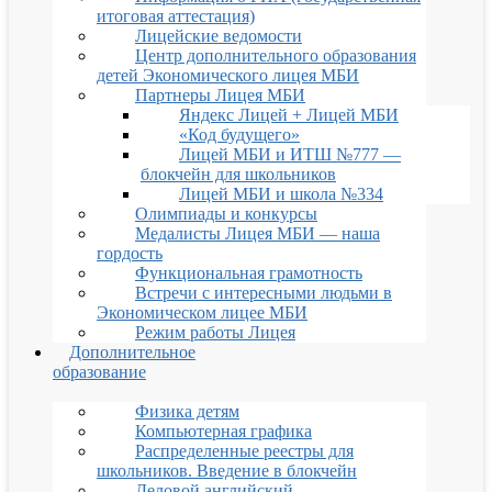
итоговая аттестация)
Лицейские ведомости
Центр дополнительного образования
детей Экономического лицея МБИ
Партнеры Лицея МБИ
Яндекс Лицей + Лицей МБИ
«Код будущего»
Лицей МБИ и ИТШ №777 —
блокчейн для школьников
Лицей МБИ и школа №334
Олимпиады и конкурсы
Медалисты Лицея МБИ — наша
гордость
Функциональная грамотность
Встречи с интересными людьми в
Экономическом лицее МБИ
Режим работы Лицея
Дополнительное
образование
Физика детям
Компьютерная графика
Распределенные реестры для
школьников. Введение в блокчейн
Деловой английский