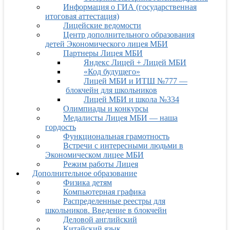
Информация о ГИА (государственная
итоговая аттестация)
Лицейские ведомости
Центр дополнительного образования
детей Экономического лицея МБИ
Партнеры Лицея МБИ
Яндекс Лицей + Лицей МБИ
«Код будущего»
Лицей МБИ и ИТШ №777 —
блокчейн для школьников
Лицей МБИ и школа №334
Олимпиады и конкурсы
Медалисты Лицея МБИ — наша
гордость
Функциональная грамотность
Встречи с интересными людьми в
Экономическом лицее МБИ
Режим работы Лицея
Дополнительное образование
Физика детям
Компьютерная графика
Распределенные реестры для
школьников. Введение в блокчейн
Деловой английский
Китайский язык