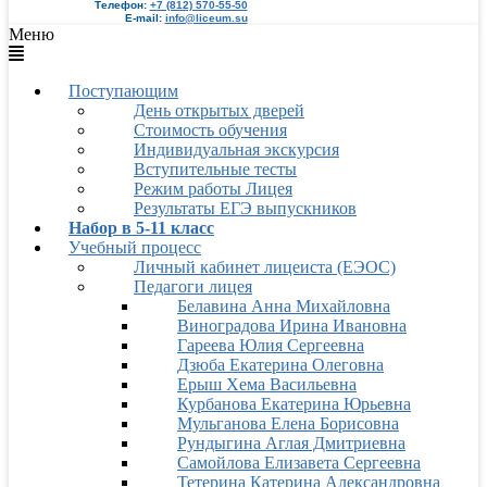
Телефон:
+7 (812) 570-55-50
E-mail:
info@liceum.su
Меню
Поступающим
День открытых дверей
Стоимость обучения
Индивидуальная экскурсия
Вступительные тесты
Режим работы Лицея
Результаты ЕГЭ выпускников
Набор в 5-11 класс
Учебный процесс
Личный кабинет лицеиста (ЕЭОС)
Педагоги лицея
Белавина Анна Михайловна
Виноградова Ирина Ивановна
Гареева Юлия Сергеевна
Дзюба Екатерина Олеговна
Ерыш Хема Васильевна
Курбанова Екатерина Юрьевна
Мульганова Елена Борисовна
Рундыгина Аглая Дмитриевна
Самойлова Елизавета Сергеевна
Тетерина Катерина Александровна