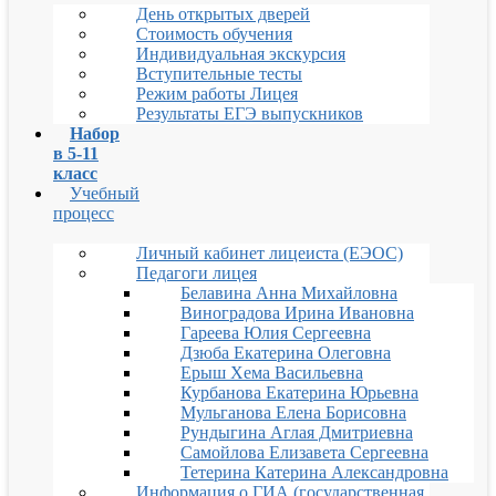
День открытых дверей
Стоимость обучения
Индивидуальная экскурсия
Вступительные тесты
Режим работы Лицея
Результаты ЕГЭ выпускников
Набор
в 5-11
класс
Учебный
процесс
Личный кабинет лицеиста (ЕЭОС)
Педагоги лицея
Белавина Анна Михайловна
Виноградова Ирина Ивановна
Гареева Юлия Сергеевна
Дзюба Екатерина Олеговна
Ерыш Хема Васильевна
Курбанова Екатерина Юрьевна
Мульганова Елена Борисовна
Рундыгина Аглая Дмитриевна
Самойлова Елизавета Сергеевна
Тетерина Катерина Александровна
Информация о ГИА (государственная