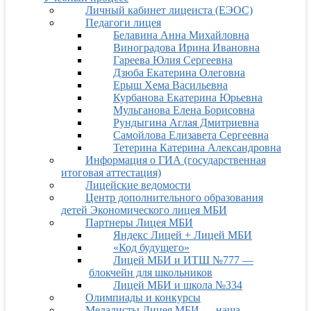
Личный кабинет лицеиста (ЕЭОС)
Педагоги лицея
Белавина Анна Михайловна
Виноградова Ирина Ивановна
Гареева Юлия Сергеевна
Дзюба Екатерина Олеговна
Ерыш Хема Васильевна
Курбанова Екатерина Юрьевна
Мульганова Елена Борисовна
Рундыгина Аглая Дмитриевна
Самойлова Елизавета Сергеевна
Тетерина Катерина Александровна
Информация о ГИА (государственная
итоговая аттестация)
Лицейские ведомости
Центр дополнительного образования
детей Экономического лицея МБИ
Партнеры Лицея МБИ
Яндекс Лицей + Лицей МБИ
«Код будущего»
Лицей МБИ и ИТШ №777 —
блокчейн для школьников
Лицей МБИ и школа №334
Олимпиады и конкурсы
Медалисты Лицея МБИ — наша