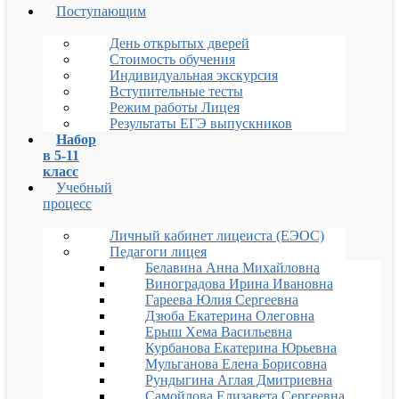
Поступающим
День открытых дверей
Стоимость обучения
Индивидуальная экскурсия
Вступительные тесты
Режим работы Лицея
Результаты ЕГЭ выпускников
Набор
в 5-11
класс
Учебный
процесс
Личный кабинет лицеиста (ЕЭОС)
Педагоги лицея
Белавина Анна Михайловна
Виноградова Ирина Ивановна
Гареева Юлия Сергеевна
Дзюба Екатерина Олеговна
Ерыш Хема Васильевна
Курбанова Екатерина Юрьевна
Мульганова Елена Борисовна
Рундыгина Аглая Дмитриевна
Самойлова Елизавета Сергеевна