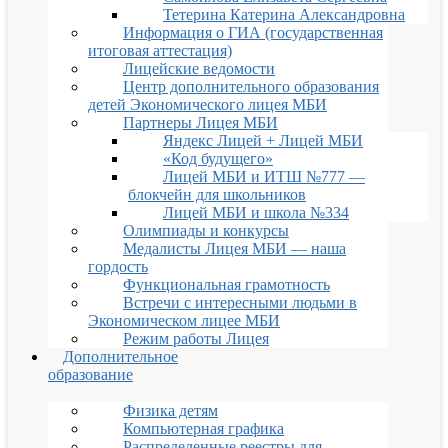
Тетерина Катерина Александровна
Информация о ГИА (государственная
итоговая аттестация)
Лицейские ведомости
Центр дополнительного образования
детей Экономического лицея МБИ
Партнеры Лицея МБИ
Яндекс Лицей + Лицей МБИ
«Код будущего»
Лицей МБИ и ИТШ №777 —
блокчейн для школьников
Лицей МБИ и школа №334
Олимпиады и конкурсы
Медалисты Лицея МБИ — наша
гордость
Функциональная грамотность
Встречи с интересными людьми в
Экономическом лицее МБИ
Режим работы Лицея
Дополнительное
образование
Физика детям
Компьютерная графика
Распределенные реестры для