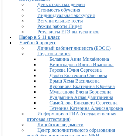
День открытых дверей
Стоимость обучения
Индивидуальная экскурсия
Вступительные тесты
Режим работы Лицея
Результаты ЕГЭ выпускников
Набор в 5-11 класс
Учебный процесс
Личный кабинет лицеиста (ЕЭОС)
Педагоги лицея
Белавина Анна Михайловна
Виноградова Ирина Ивановна
Гареева Юлия Сергеевна
Дзюба Екатерина Олеговна
Ерыш Хема Васильевна
Курбанова Екатерина Юрьевна
Мульганова Елена Борисовна
Рундыгина Аглая Дмитриевна
Самойлова Елизавета Сергеевна
Тетерина Катерина Александровна
Информация о ГИА (государственная
итоговая аттестация)
Лицейские ведомости
Центр дополнительного образования
детей Экономического лицея МБИ