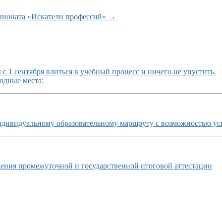
пионата «Искатели профессий»
→
с 1 сентября влиться в учебный процесс и ничего не упустить.
одные места:
ндивидуальному образовательному маршруту с возможностью ус
ния промежуточной и государственной итоговой аттестации