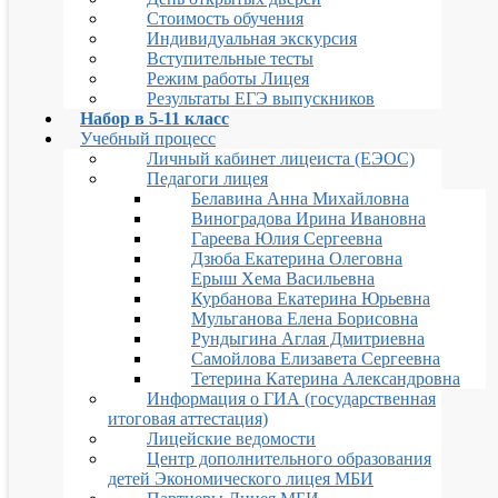
Стоимость обучения
Индивидуальная экскурсия
Вступительные тесты
Режим работы Лицея
Результаты ЕГЭ выпускников
Набор в 5-11 класс
Учебный процесс
Личный кабинет лицеиста (ЕЭОС)
Педагоги лицея
Белавина Анна Михайловна
Виноградова Ирина Ивановна
Гареева Юлия Сергеевна
Дзюба Екатерина Олеговна
Ерыш Хема Васильевна
Курбанова Екатерина Юрьевна
Мульганова Елена Борисовна
Рундыгина Аглая Дмитриевна
Самойлова Елизавета Сергеевна
Тетерина Катерина Александровна
Информация о ГИА (государственная
итоговая аттестация)
Лицейские ведомости
Центр дополнительного образования
детей Экономического лицея МБИ