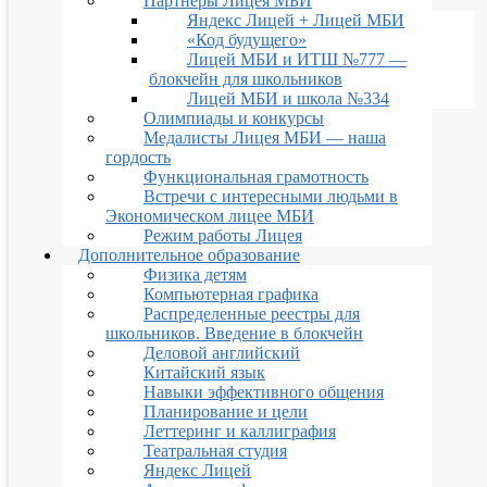
Партнеры Лицея МБИ
Яндекс Лицей + Лицей МБИ
«Код будущего»
Лицей МБИ и ИТШ №777 —
блокчейн для школьников
Лицей МБИ и школа №334
Олимпиады и конкурсы
Медалисты Лицея МБИ — наша
гордость
Функциональная грамотность
Встречи с интересными людьми в
Экономическом лицее МБИ
Режим работы Лицея
Дополнительное образование
Физика детям
Компьютерная графика
Распределенные реестры для
школьников. Введение в блокчейн
Деловой английский
Китайский язык
Навыки эффективного общения
Планирование и цели
Леттеринг и каллиграфия
Театральная студия
Яндекс Лицей