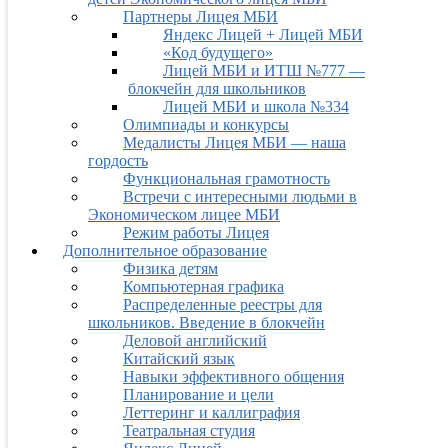
Партнеры Лицея МБИ
Яндекс Лицей + Лицей МБИ
«Код будущего»
Лицей МБИ и ИТШ №777 —
блокчейн для школьников
Лицей МБИ и школа №334
Олимпиады и конкурсы
Медалисты Лицея МБИ — наша
гордость
Функциональная грамотность
Встречи с интересными людьми в
Экономическом лицее МБИ
Режим работы Лицея
Дополнительное образование
Физика детям
Компьютерная графика
Распределенные реестры для
школьников. Введение в блокчейн
Деловой английский
Китайский язык
Навыки эффективного общения
Планирование и цели
Леттеринг и каллиграфия
Театральная студия