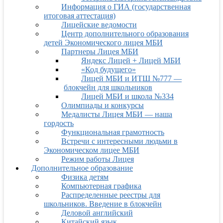
Информация о ГИА (государственная
итоговая аттестация)
Лицейские ведомости
Центр дополнительного образования
детей Экономического лицея МБИ
Партнеры Лицея МБИ
Яндекс Лицей + Лицей МБИ
«Код будущего»
Лицей МБИ и ИТШ №777 —
блокчейн для школьников
Лицей МБИ и школа №334
Олимпиады и конкурсы
Медалисты Лицея МБИ — наша
гордость
Функциональная грамотность
Встречи с интересными людьми в
Экономическом лицее МБИ
Режим работы Лицея
Дополнительное образование
Физика детям
Компьютерная графика
Распределенные реестры для
школьников. Введение в блокчейн
Деловой английский
Китайский язык