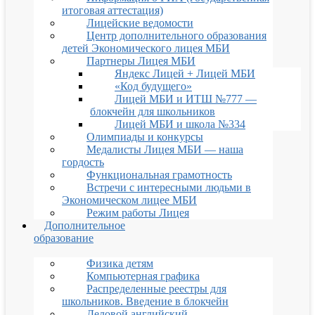
итоговая аттестация)
Лицейские ведомости
Центр дополнительного образования
детей Экономического лицея МБИ
Партнеры Лицея МБИ
Яндекс Лицей + Лицей МБИ
«Код будущего»
Лицей МБИ и ИТШ №777 —
блокчейн для школьников
Лицей МБИ и школа №334
Олимпиады и конкурсы
Медалисты Лицея МБИ — наша
гордость
Функциональная грамотность
Встречи с интересными людьми в
Экономическом лицее МБИ
Режим работы Лицея
Дополнительное
образование
Физика детям
Компьютерная графика
Распределенные реестры для
школьников. Введение в блокчейн
Деловой английский