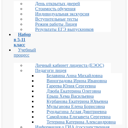
День открытых дверей
Стоимость обучения
Индивидуальная экскурсия
Вступительные тесты
Режим работы Лицея
Результаты ЕГЭ выпускников
Набор
в 5-11
класс
Учебный
процесс
Личный кабинет лицеиста (ЕЭОС)
Педагоги лицея
Белавина Анна Михайловна
Виноградова Ирина Ивановна
Гареева Юлия Сергеевна
Дзюба Екатерина Олеговна
Ерыш Хема Васильевна
Курбанова Екатерина Юрьевна
Мульганова Елена Борисовна
Рундыгина Аглая Дмитриевна
Самойлова Елизавета Сергеевна
Тетерина Катерина Александровна
Информация о ГИА (государственная