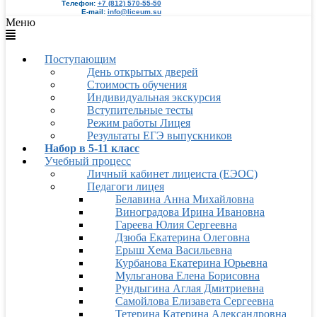
Телефон:
+7 (812) 570-55-50
E-mail:
info@liceum.su
Меню
Поступающим
День открытых дверей
Стоимость обучения
Индивидуальная экскурсия
Вступительные тесты
Режим работы Лицея
Результаты ЕГЭ выпускников
Набор в 5-11 класс
Учебный процесс
Личный кабинет лицеиста (ЕЭОС)
Педагоги лицея
Белавина Анна Михайловна
Виноградова Ирина Ивановна
Гареева Юлия Сергеевна
Дзюба Екатерина Олеговна
Ерыш Хема Васильевна
Курбанова Екатерина Юрьевна
Мульганова Елена Борисовна
Рундыгина Аглая Дмитриевна
Самойлова Елизавета Сергеевна
Тетерина Катерина Александровна